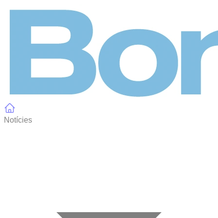
Panell de gestió de galetes
Notícies