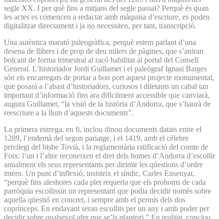
segle XX. I per què fins a mitjans del segle passat? Perquè és quan
les actes es comencen a redactar amb màquina d’escriure, es poden
digitalitzar directament i ja no necessiten, per tant, transcripció.
Una autèntica marató paleogràfica, perquè estem parlant d’una
desena de llibres i de prop de deu milers de pàgines, que s’aniran
bolcant de forma trimestral al racó habilitat al portal del Consell
General. L’historiador Jordi Guillamet i el paleògraf Ignasi Baiges
són els encarregats de portar a bon port aquest projecte monumental,
que posarà a l’abast d’historiadors, curiosos i diletants un cabal tan
important d’informació fins ara difícilment accessible que canviarà,
augura Guillamet, “la visió de la història d’Andorra, que s’haurà de
reescriure a la llum d’aquests documents”.
La primera entrega, en fi, inclou dinou documents datats entre el
1289, l’endemà del segon pariatge, i el 1419, amb el cèlebre
privilegi del bisbe Tovià, i la reglamentària ratificació del comte de
Foix: l’un i l’altre reconeixen el dret dels homes d’Andorra d’escollir
anualment els seus representants per dirimir les qüestions d’ordre
intern. Un punt d’inflexió, insisteix el síndic, Carles Ensenyat,
“perquè fins aleshores cada plet requeria que els prohoms de cada
parròquia escollissin un representant que podia decidir només sobre
aquella qüestió en concret, i sempre amb el permís dels dos
coprínceps. En endavant seran escollits per un any i amb poder per
decidir sobre qualsevol afer que se’ls plantegi.” En realitat, conclou