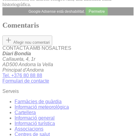
historiogràfica.
Permetre
Google Adsense està deshabilitat.
Comentaris
Afegir nou comentari
CONTACTA AMB NOSALTRES
Diari Bondia
Callaueta, 4, 1r
AD500 Andorra la Vella
Principat d'Andorra
Tel. +376 80 88 88
Formulari de contacte
Serveis
Farmàcies de guàrdia
Informació meteorològica
Cartellera
Informació general
Informació turística
Associacions
Centres de salut