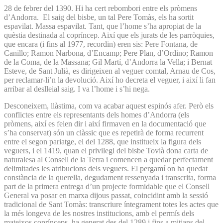
28 de febrer del 1390. Hi ha cert rebombori entre els pròmens
d’Andorra. El saig del bisbe, un tal Pere Tomàs, els ha sortit
espavilat. Massa espavilat. Tant, que l’home s’ha apropiat de la
quèstia destinada al copríncep. Així que els jurats de les parròquies,
que encara (i fins al 1977, recordin) eren sis: Pere Fontana, de
Canillo; Ramon Narbona, d’Encamp; Pere Plan, d’Ordino; Ramon
de la Coma, de la Massana; Gil Martí, d’Andorra la Vella; i Bernat
Esteve, de Sant Julià, es dirigeixen al veguer comtal, Arnau de Cos,
per reclamar-li’n la devolució. Així ho decreta el veguer, i així li fan
arribar al deslleial saig. I va l’home i s’hi nega.
Desconeixem, llàstima, com va acabar aquest espinós afer. Però els
conflictes entre els representants dels homes d’Andorra (els
pròmens, així es feien dir i així firmaven en la documentació que
s’ha conservat) són un clàssic que es repetirà de forma recurrent
entre el segon pariatge, el del 1288, que institueix la figura dels
veguers, i el 1419, quan el privilegi del bisbe Tovià dona carta de
naturalesa al Consell de la Terra i comencen a quedar perfectament
delimitades les atribucions dels veguers. El pergamí on ha quedat
constància de la querella, degudament ressenyada i transcrita, forma
part de la primera entrega d’un projecte formidable que el Consell
General va posar en marxa dijous passat, coincidint amb la sessió
tradicional de Sant Tomàs: transcriure íntegrament totes les actes que
la més longeva de les nostres institucions, amb el permís dels
mateixos coprínceps, ha generat des del 1289 i fins a mitjans del