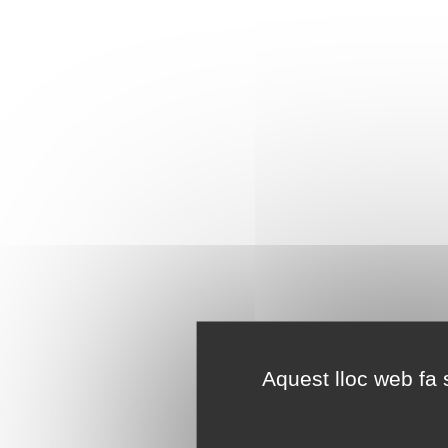
Aquest lloc web fa s