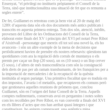
Ensenyat, “el privilegi no institueix pròpiament el Consell de la
Terra, sinó que institucionalitza una situació de fet que es remunta a
segles enrere”.
De fet, Guillamet es retrotrau com ja hem vist al 20 de maig del
1289: d’aquesta data són els dos documents més antics publicats i
transcrits en aquesta primera entrega. Tots dos són, atenció, inèdits,
provenen del Llibre de les Ordinacions del Consell de la Terra,
elaborat entre finals del XV i principis del XVI pel notari Pere Ribot
d’Aixirivall –personatge que mereix ell tot sol una novel·la, els ho
avancem– i són un altre exemple de la mena de decisions que
periòdicament havien de prendre els nostres rebesavis: qüestions tan
quotidianes com ara la regulació dels corrals de muntanya o els
premis per caçar un llop (20 sous), un os (10 sous) o un llop cerver
(5 sous), i d’altres de més transcendència com són la consignació
dels drets de pas per als ramats transhumants, de les franquícies per a
la importació de mercaderies i de la recaptació de la quèstia
instituïda al segon pariatge. Una primitiva fiscalitat que es traduïa en
dos impostos, l’avaria i el metadós, que recaptaven els comuns però
que gestionava aquelles reunions de pròmens que, conclou
Guillamet, són en l’origen del futur Consell de la Terra. Aquells
comptes rudimentaris, conservats avui en pergamins i notes soltes
com les recollides per Pere Ribot, es van convertir a finals del XVI
en els llibres d’actes que ens han arribat quasi íntegres i que
constitueixen, ho anirem comprovant, una autèntica mina