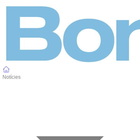
Panell de gestió de galetes
Notícies