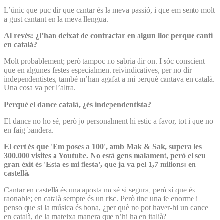
L’únic que puc dir que cantar és la meva passió, i que em sento molt
a gust cantant en la meva llengua.
Al revés: ¿l’han deixat de contractar en algun lloc perquè canti
en català?
Molt probablement; però tampoc no sabria dir on. I sóc conscient
que en algunes festes especialment reivindicatives, per no dir
independentistes, també m’han agafat a mi perquè cantava en català.
Una cosa va per l’altra.
Perquè el dance català, ¿és independentista?
El dance no ho sé, però jo personalment hi estic a favor, tot i que no
en faig bandera.
El cert és que 'Em poses a 100', amb Mak & Sak, supera les
300.000 visites a Youtube. No està gens malament, però el seu
gran èxit és 'Esta es mi fiesta', que ja va pel 1,7 milions: en
castellà.
Cantar en castellà és una aposta no sé si segura, però sí que és...
raonable; en català sempre és un risc. Però tinc una fe enorme i
penso que si la música és bona, ¿per què no pot haver-hi un dance
en català, de la mateixa manera que n’hi ha en italià?