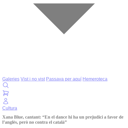
Galeries
Vist i no vist
Passava per aquí
Hemeroteca
Cultura
Xana Blue, cantant: “En el dance hi ha un prejudici a favor de
l’anglès, però no contra el català”