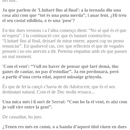
del disc.
Ja que parlem de 'Lluitaré fins al final': a la tornada diu una
cosa així com que “tot és una puta merda”, i anar fent. ¿Hi treu
el seu costat nihilista, o és una 'pose'?
En tinc dues versions i a l’altra començo dient: “No sé què és el que
m’espera”. I la continuació crec que és bastant constructiva:
“Lluitaré fins al final, deixaré de mirar enrere, aquest cop no penso
renunciar”. En qualsevol cas, crec que reflecteix el que de vegades
pensem i no ens atrevim a dir. Pretenia empatitar amb els que passen
un mal moment.
'Com el vent': “Vull no haver de pensar què faré demà, tinc
ganes de cantar, no pas d’estudiar”. Ja em perdonarà, però
a partir d’una certa edat, aquest missatge grinyola.
És que de fet la cançó s’havia de dir
Adolescent
, que és el seu
destinatari natural. Com el de
Tinc molta ressaca
...
Una mica més i li surt de Serrat: “Com ho fa el vent, és així com
jo vull vire entre la gent”.
De casualitat, ho juro.
¿Tenen res més en comú, o a banda d’aquest títol viuen en dues