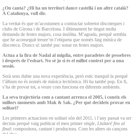
¿On canta? ¿Hi ha un territori dance castellà i un altre català?
A Catalunya, vull dir.
La veritat és que m’acostumen a contractar sobretot discoteques i
clubs de Girona i de Barcelona. I últimament he tingut molta
demanda de festes majors, cosa insòlita. M’agrada, perquè sembla
que he aconseguit treure’m l’etiqueta que només faig música de
discoteca. Doncs sí: també puc sonar en festes majors.
Actua a la fira de Nadal al migdia, entre paradetes de pessebres
i després de l’esbart. No sé jo si és el millot context per a una
sessió.
Serà sens dubte una nova experiència, però estic tranquil·la perquè
l’àlbum no és només de música lectrònica. Hi ha també pop. En fi,
s’ha de provar tot, a veure com funciona en diferents ambients.
La seva trajectòria com a cantant arrenca el 2005, i coneix els
millors moments amb Mak & Sak. ¿Per què decideix provar en
solitari?
Les primeres actuacions en solitari són del 2011, i l’any passat va ser
decisiu perquè vaig publicar el meu primer
single
,
Lluitaré fins al
final
: compositora, cantant i productora. Com les altres sis cançons