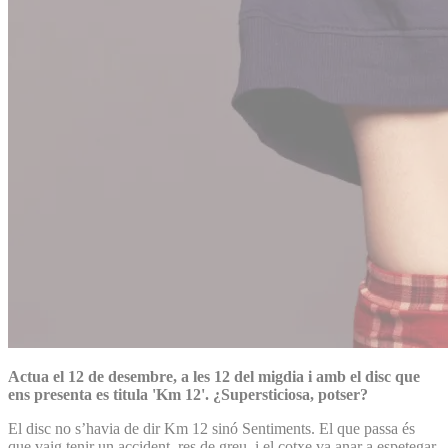
Actua el 12 de desembre, a les 12 del migdia i amb el disc que
ens presenta es titula 'Km 12'. ¿Supersticiosa, potser?
El disc no s’havia de dir Km 12 sinó Sentiments. El que passa és
que vaig tenir un accident, res de greu, i el cotxe va anar a espetegar