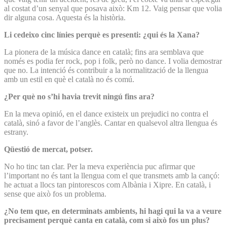
al costat d’un senyal que posava això: Km 12. Vaig pensar que volia
dir alguna cosa. Aquesta és la història.
Li cedeixo cinc línies perquè es presenti: ¿qui és la Xana?
La pionera de la música dance en català; fins ara semblava que
només es podia fer rock, pop i folk, però no dance. I volia demostrar
que no. La intenció és contribuir a la normalització de la llengua
amb un estil en què el català no és comú.
¿Per què no s’hi havia trevit ningú fins ara?
En la meva opinió, en el dance existeix un prejudici no contra el
català, sinó a favor de l’anglès. Cantar en qualsevol altra llengua és
estrany.
Qüestió de mercat, potser.
No ho tinc tan clar. Per la meva experiència puc afirmar que
l’important no és tant la llengua com el que transmets amb la cançó:
he actuat a llocs tan pintorescos com Albània i Xipre. En català, i
sense que això fos un problema.
¿No tem que, en determinats ambients, hi hagi qui la va a veure
precisament perquè canta en català, com si això fos un plus?