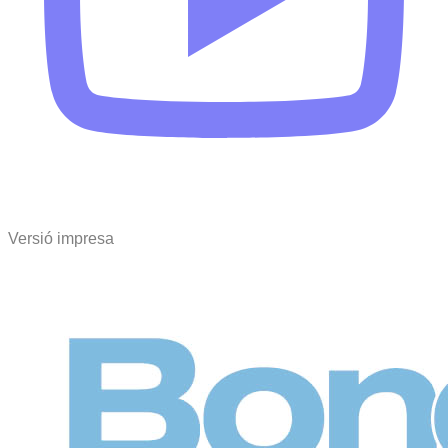
Versió impresa