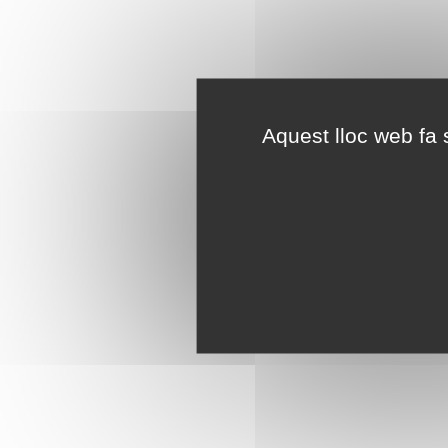
Aquest lloc web fa s