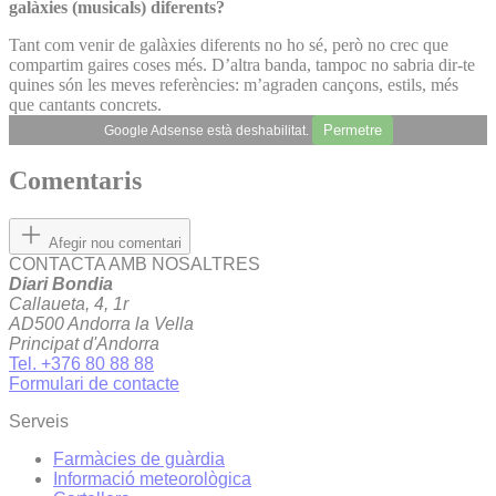
galàxies (musicals) diferents?
Tant com venir de galàxies diferents no ho sé, però no crec que
compartim gaires coses més. D’altra banda, tampoc no sabria dir-te
quines són les meves referències: m’agraden cançons, estils, més
que cantants concrets.
Permetre
Google Adsense està deshabilitat.
Comentaris
Afegir nou comentari
CONTACTA AMB NOSALTRES
Diari Bondia
Callaueta, 4, 1r
AD500 Andorra la Vella
Principat d'Andorra
Tel. +376 80 88 88
Formulari de contacte
Serveis
Farmàcies de guàrdia
Informació meteorològica