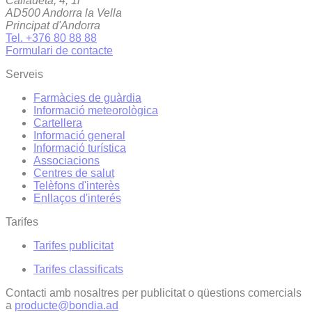
Callaueta, 4, 1r
AD500 Andorra la Vella
Principat d'Andorra
Tel. +376 80 88 88
Formulari de contacte
Serveis
Farmàcies de guàrdia
Informació meteorològica
Cartellera
Informació general
Informació turística
Associacions
Centres de salut
Telèfons d'interès
Enllaços d'interés
Tarifes
Tarifes publicitat
Tarifes classificats
Contacti amb nosaltres per publicitat o qüestions comercials
a
producte@bondia.ad