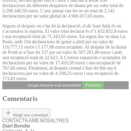
Govern, des del gener fins a l’abril s’han dut a terme 838
declaracions als diferents despatxos de duana per un valor total de
2.298.340,50 euros. L’any passat van fer-se un total de 2.141
declaracions per un valor global de 4.960.457,65 euros.
Segons el despatx on s’ha fet la declaració, el de Sant Julià és on
s’acumulen la majoria. El valor total declarat és d’1.652.832,8 euros
i una recaptació total de 71.343,65 euros. En segon lloc se situa La
Poste, amb 194 declaracions de gener a abril per un valor de
116.777,15 euros i 5.177,98 euros recaptats. Al despatx de la duana
de Portà se n’han fet 157 per un valor de 507.201,80 euros i amb
una recaptació total de 22.623. A Correus espanyols s’acumulen 34
declaracions per un valor de 17.420,50 euros i una recaptació de
767,66 euros. Finalment, al despatx central s’han fet fins ara 6
declaracions per un valor de 4.108,25 euros i una recaptació de
173,83 euros.
Permetre
Google Adsense està deshabilitat.
Comentaris
Afegir nou comentari
CONTACTA AMB NOSALTRES
Diari Bondia