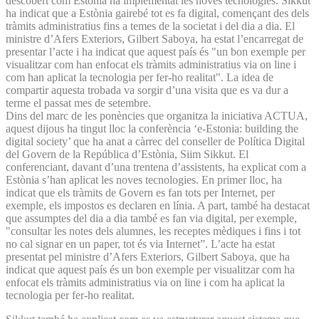
descobert com Estònia ha implementat les noves tecnologies. Sikkut
ha indicat que a Estònia gairebé tot es fa digital, començant des dels
tràmits administratius fins a temes de la societat i del dia a dia. El
ministre d’Afers Exteriors, Gilbert Saboya, ha estat l’encarregat de
presentar l’acte i ha indicat que aquest país és "un bon exemple per
visualitzar com han enfocat els tràmits administratius via on line i
com han aplicat la tecnologia per fer-ho realitat". La idea de
compartir aquesta trobada va sorgir d’una visita que es va dur a
terme el passat mes de setembre.
Dins del marc de les ponències que organitza la iniciativa ACTUA,
aquest dijous ha tingut lloc la conferència ‘e-Estonia: building the
digital society’ que ha anat a càrrec del conseller de Política Digital
del Govern de la República d’Estònia, Siim Sikkut. El
conferenciant, davant d’una trentena d’assistents, ha explicat com a
Estònia s’han aplicat les noves tecnologies. En primer lloc, ha
indicat que els tràmits de Govern es fan tots per Internet, per
exemple, els impostos es declaren en línia. A part, també ha destacat
que assumptes del dia a dia també es fan via digital, per exemple,
"consultar les notes dels alumnes, les receptes mèdiques i fins i tot
no cal signar en un paper, tot és via Internet”. L’acte ha estat
presentat pel ministre d’Afers Exteriors, Gilbert Saboya, que ha
indicat que aquest país és un bon exemple per visualitzar com ha
enfocat els tràmits administratius via on line i com ha aplicat la
tecnologia per fer-ho realitat.