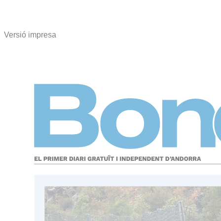
Versió impresa