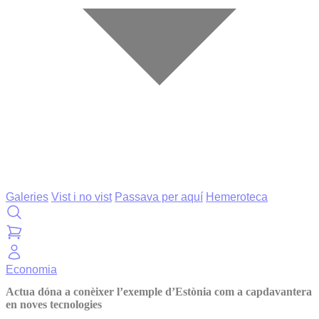
Galeries
Vist i no vist
Passava per aquí
Hemeroteca
Economia
Actua dóna a conèixer l’exemple d’Estònia com a capdavantera
en noves tecnologies