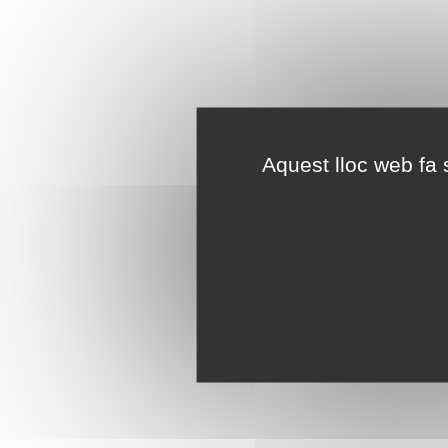
Aquest lloc web fa s