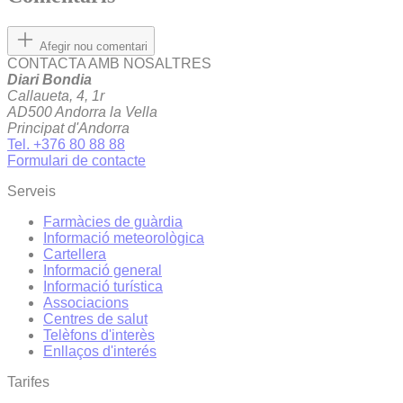
Afegir nou comentari
CONTACTA AMB NOSALTRES
Diari Bondia
Callaueta, 4, 1r
AD500 Andorra la Vella
Principat d'Andorra
Tel. +376 80 88 88
Formulari de contacte
Serveis
Farmàcies de guàrdia
Informació meteorològica
Cartellera
Informació general
Informació turística
Associacions
Centres de salut
Telèfons d'interès
Enllaços d'interés
Tarifes