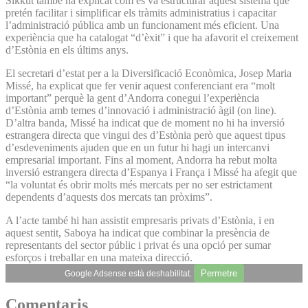
Sikkut també ha explicat com es va estructurar aquest sistema que
pretén facilitar i simplificar els tràmits administratius i capacitar
l’administració pública amb un funcionament més eficient. Una
experiència que ha catalogat “d’èxit” i que ha afavorit el creixement
d’Estònia en els últims anys.
El secretari d’estat per a la Diversificació Econòmica, Josep Maria
Missé, ha explicat que fer venir aquest conferenciant era “molt
important” perquè la gent d’Andorra conegui l’experiència
d’Estònia amb temes d’innovació i administració àgil (on line).
D’altra banda, Missé ha indicat que de moment no hi ha inversió
estrangera directa que vingui des d’Estònia però que aquest tipus
d’esdeveniments ajuden que en un futur hi hagi un intercanvi
empresarial important. Fins al moment, Andorra ha rebut molta
inversió estrangera directa d’Espanya i França i Missé ha afegit que
“la voluntat és obrir molts més mercats per no ser estrictament
dependents d’aquests dos mercats tan pròxims”.
A l’acte també hi han assistit empresaris privats d’Estònia, i en
aquest sentit, Saboya ha indicat que combinar la presència de
representants del sector públic i privat és una opció per sumar
esforços i treballar en una mateixa direcció.
Permetre
Google Adsense està deshabilitat.
Comentaris