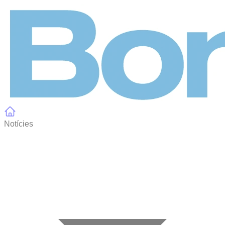
Panell de gestió de galetes
Notícies