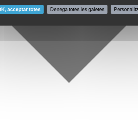
K, acceptar totes
Denega totes les galetes
Personalit