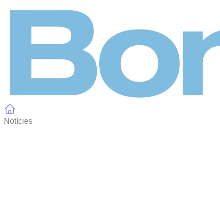
Panell de gestió de galetes
Notícies