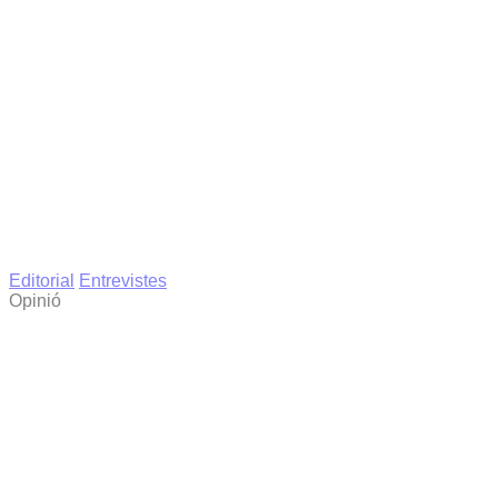
Editorial
Entrevistes
Opinió