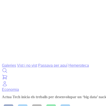
Galeries
Vist i no vist
Passava per aquí
Hemeroteca
Economia
Actua Tech inicia els treballs per desenvolupar un ‘big data’ naci