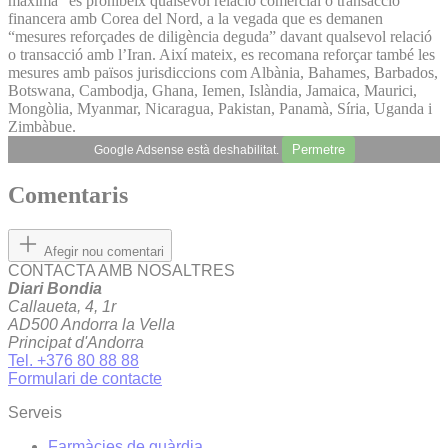
màxima” es prohibeix qualsevol relació comercial o transacció
financera amb Corea del Nord, a la vegada que es demanen
“mesures reforçades de diligència deguda” davant qualsevol relació
o transacció amb l’Iran. Així mateix, es recomana reforçar també les
mesures amb països jurisdiccions com Albània, Bahames, Barbados,
Botswana, Cambodja, Ghana, Iemen, Islàndia, Jamaica, Maurici,
Mongòlia, Myanmar, Nicaragua, Pakistan, Panamà, Síria, Uganda i
Zimbàbue.
Permetre
Google Adsense està deshabilitat.
Comentaris
Afegir nou comentari
CONTACTA AMB NOSALTRES
Diari Bondia
Callaueta, 4, 1r
AD500 Andorra la Vella
Principat d'Andorra
Tel. +376 80 88 88
Formulari de contacte
Serveis
Farmàcies de guàrdia