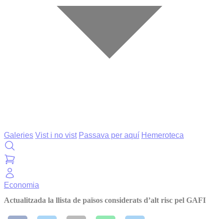
Galeries
Vist i no vist
Passava per aquí
Hemeroteca
Economia
Actualitzada la llista de països considerats d’alt risc pel GAFI