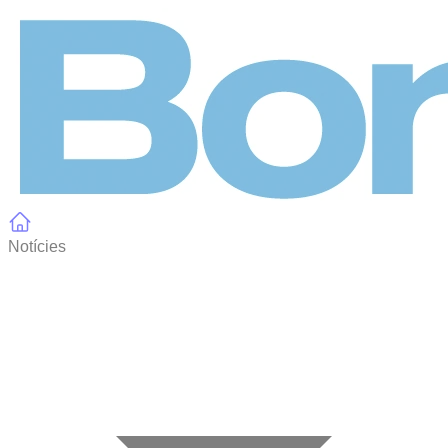
Panell de gestió de galetes
Notícies