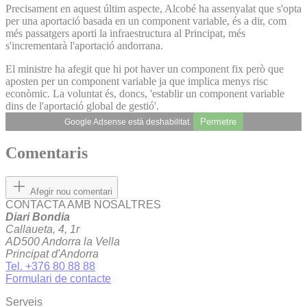
Precisament en aquest últim aspecte, Alcobé ha assenyalat que s'opta
per una aportació basada en un component variable, és a dir, com
més passatgers aporti la infraestructura al Principat, més
s'incrementarà l'aportació andorrana.
El ministre ha afegit que hi pot haver un component fix però que
aposten per un component variable ja que implica menys risc
econòmic. La voluntat és, doncs, 'establir un component variable
dins de l'aportació global de gestió'.
Permetre
Google Adsense està deshabilitat.
Comentaris
Afegir nou comentari
CONTACTA AMB NOSALTRES
Diari Bondia
Callaueta, 4, 1r
AD500 Andorra la Vella
Principat d'Andorra
Tel. +376 80 88 88
Formulari de contacte
Serveis