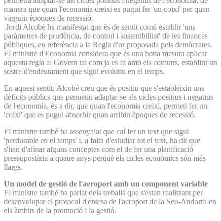
permetrà adaptar-se als cicles positius i negatius de l'economia, de
manera que quan l'economia creixi es pugui fer 'un coixí' per quan
vinguin èpoques de recessió.
Jordi Alcobé ha manifestat que és de sentit comú establir 'uns
paràmetres de prudència, de control i sostenibilitat' de les finances
públiques, en referència a la Regla d'or proposada pels demòcrates.
El ministre d'Economia considera que és una bona mesura aplicar
aquesta regla al Govern tal com ja es fa amb els comuns, establint un
sostre d'endeutament que sigui evolutiu en el temps.
En aquest sentit, Alcobé creu que és positiu que s'estableixin uns
dèficits públics que permetin adaptar-se als cicles positius i negatius
de l'economia, és a dir, que quan l'economia creixi, permeti fer un
'coixí' que es pugui absorbir quan arribin èpoques de recessió.
El ministre també ha assenyalat que cal fer un text que sigui
'perdurable en el temps' i, a falta d'estudiar tot el text, ha dit que
s'han d'afinar alguns conceptes com el de fer una planificació
pressupostària a quatre anys perquè els cicles econòmics són més
llargs.
Un model de gestió de l'aeroport amb un component variable
El ministre també ha parlat dels treballs que s'estan realitzant per
desenvolupar el protocol d'entesa de l'aeroport de la Seu-Andorra en
els àmbits de la promoció i la gestió.