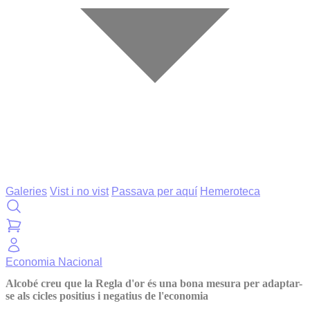
Galeries
Vist i no vist
Passava per aquí
Hemeroteca
Economia
Nacional
Alcobé creu que la Regla d'or és una bona mesura per adaptar-
se als cicles positius i negatius de l'economia