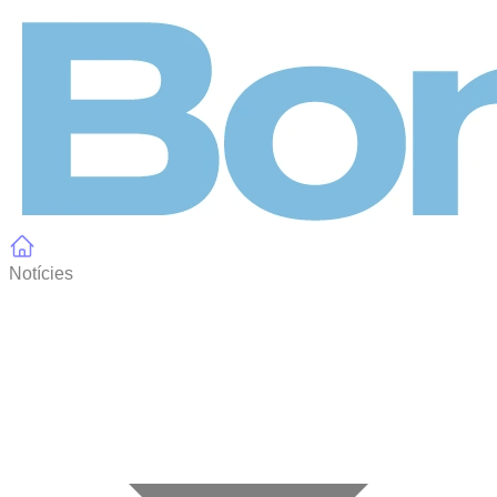
Panell de gestió de galetes
Notícies