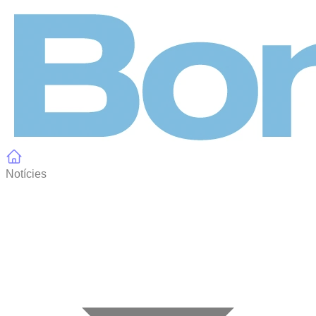
Panell de gestió de galetes
Notícies