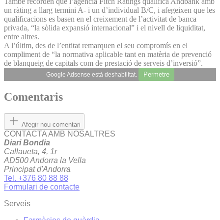
També recorden que l’agència Fitch Ratings qualifica Andbank amb
un ràting a llarg termini A- i un d’individual B/C, i afegeixen que les
qualificacions es basen en el creixement de l’activitat de banca
privada, “la sòlida expansió internacional” i el nivell de liquiditat,
entre altres.
A l’últim, des de l’entitat remarquen el seu compromís en el
compliment de “la normativa aplicable tant en matèria de prevenció
de blanqueig de capitals com de prestació de serveis d’inversió”.
Permetre
Google Adsense està deshabilitat.
Comentaris
Afegir nou comentari
CONTACTA AMB NOSALTRES
Diari Bondia
Callaueta, 4, 1r
AD500 Andorra la Vella
Principat d'Andorra
Tel. +376 80 88 88
Formulari de contacte
Serveis