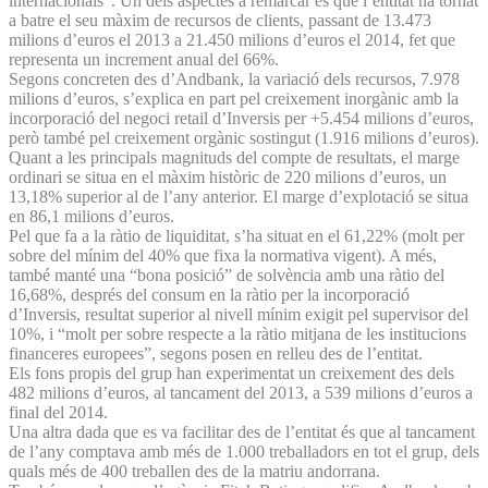
internacionals”. Un dels aspectes a remarcar és que l’entitat ha tornat
a batre el seu màxim de recursos de clients, passant de 13.473
milions d’euros el 2013 a 21.450 milions d’euros el 2014, fet que
representa un increment anual del 66%.
Segons concreten des d’Andbank, la variació dels recursos, 7.978
milions d’euros, s’explica en part pel creixement inorgànic amb la
incorporació del negoci retail d’Inversis per +5.454 milions d’euros,
però també pel creixement orgànic sostingut (1.916 milions d’euros).
Quant a les principals magnituds del compte de resultats, el marge
ordinari se situa en el màxim històric de 220 milions d’euros, un
13,18% superior al de l’any anterior. El marge d’explotació se situa
en 86,1 milions d’euros.
Pel que fa a la ràtio de liquiditat, s’ha situat en el 61,22% (molt per
sobre del mínim del 40% que fixa la normativa vigent). A més,
també manté una “bona posició” de solvència amb una ràtio del
16,68%, després del consum en la ràtio per la incorporació
d’Inversis, resultat superior al nivell mínim exigit pel supervisor del
10%, i “molt per sobre respecte a la ràtio mitjana de les institucions
financeres europees”, segons posen en relleu des de l’entitat.
Els fons propis del grup han experimentat un creixement des dels
482 milions d’euros, al tancament del 2013, a 539 milions d’euros a
final del 2014.
Una altra dada que es va facilitar des de l’entitat és que al tancament
de l’any comptava amb més de 1.000 treballadors en tot el grup, dels
quals més de 400 treballen des de la matriu andorrana.