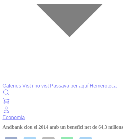
Galeries
Vist i no vist
Passava per aquí
Hemeroteca
Economia
Andbank clou el 2014 amb un benefici net de 64,3 milions