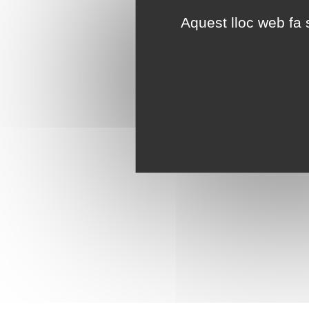
Aquest lloc web fa s