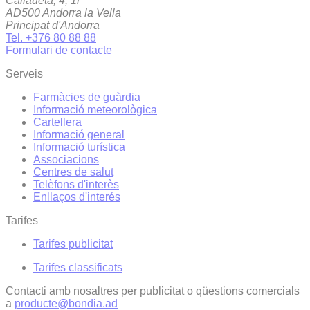
Callaueta, 4, 1r
AD500 Andorra la Vella
Principat d'Andorra
Tel. +376 80 88 88
Formulari de contacte
Serveis
Farmàcies de guàrdia
Informació meteorològica
Cartellera
Informació general
Informació turística
Associacions
Centres de salut
Telèfons d'interès
Enllaços d'interés
Tarifes
Tarifes publicitat
Tarifes classificats
Contacti amb nosaltres per publicitat o qüestions comercials
a
producte@bondia.ad