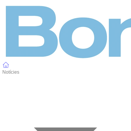
Panell de gestió de galetes
Notícies