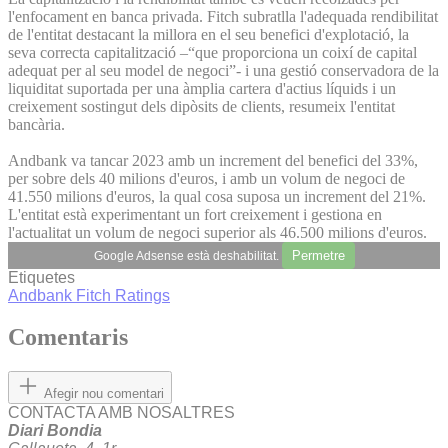
l'enfocament en banca privada. Fitch subratlla l'adequada rendibilitat
de l'entitat destacant la millora en el seu benefici d'explotació, la
seva correcta capitalització –“que proporciona un coixí de capital
adequat per al seu model de negoci”- i una gestió conservadora de la
liquiditat suportada per una àmplia cartera d'actius líquids i un
creixement sostingut dels dipòsits de clients, resumeix l'entitat
bancària.
Andbank va tancar 2023 amb un increment del benefici del 33%,
per sobre dels 40 milions d'euros, i amb un volum de negoci de
41.550 milions d'euros, la qual cosa suposa un increment del 21%.
L'entitat està experimentant un fort creixement i gestiona en
l'actualitat un volum de negoci superior als 46.500 milions d'euros.
Permetre
Google Adsense està deshabilitat.
Etiquetes
Andbank
Fitch Ratings
Comentaris
Afegir nou comentari
CONTACTA AMB NOSALTRES
Diari Bondia