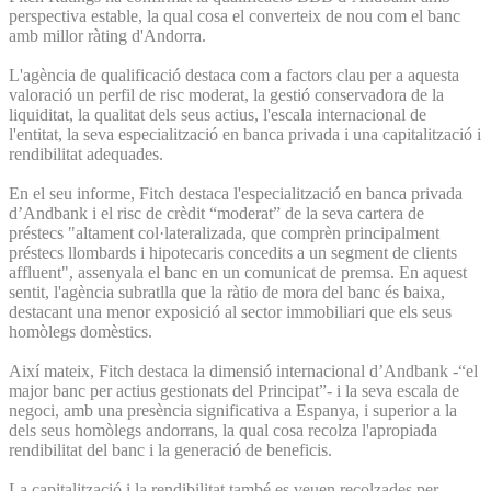
perspectiva estable, la qual cosa el converteix de nou com el banc
amb millor ràting d'Andorra.
L'agència de qualificació destaca com a factors clau per a aquesta
valoració un perfil de risc moderat, la gestió conservadora de la
liquiditat, la qualitat dels seus actius, l'escala internacional de
l'entitat, la seva especialització en banca privada i una capitalització i
rendibilitat adequades.
En el seu informe, Fitch destaca l'especialització en banca privada
d’Andbank i el risc de crèdit “moderat” de la seva cartera de
préstecs "altament col·lateralizada, que comprèn principalment
préstecs llombards i hipotecaris concedits a un segment de clients
affluent", assenyala el banc en un comunicat de premsa. En aquest
sentit, l'agència subratlla que la ràtio de mora del banc és baixa,
destacant una menor exposició al sector immobiliari que els seus
homòlegs domèstics.
Així mateix, Fitch destaca la dimensió internacional d’Andbank -“el
major banc per actius gestionats del Principat”- i la seva escala de
negoci, amb una presència significativa a Espanya, i superior a la
dels seus homòlegs andorrans, la qual cosa recolza l'apropiada
rendibilitat del banc i la generació de beneficis.
La capitalització i la rendibilitat també es veuen recolzades per