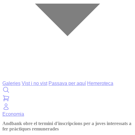
Galeries
Vist i no vist
Passava per aquí
Hemeroteca
Economia
Andbank obre el termini d'inscripcions per a joves interessats a
fer pràctiques remunerades