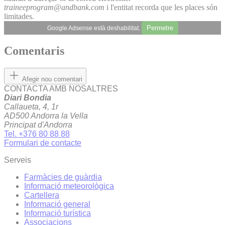
traineeprogram@andbank.com
i l'entitat recorda que les places són
limitades.
Permetre
Google Adsense està deshabilitat.
Comentaris
Afegir nou comentari
CONTACTA AMB NOSALTRES
Diari Bondia
Callaueta, 4, 1r
AD500 Andorra la Vella
Principat d'Andorra
Tel. +376 80 88 88
Formulari de contacte
Serveis
Farmàcies de guàrdia
Informació meteorològica
Cartellera
Informació general
Informació turística
Associacions