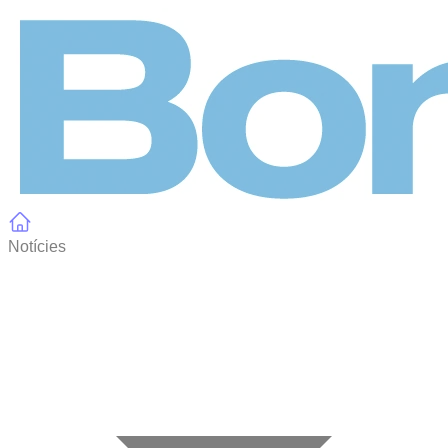
Panell de gestió de galetes
Notícies