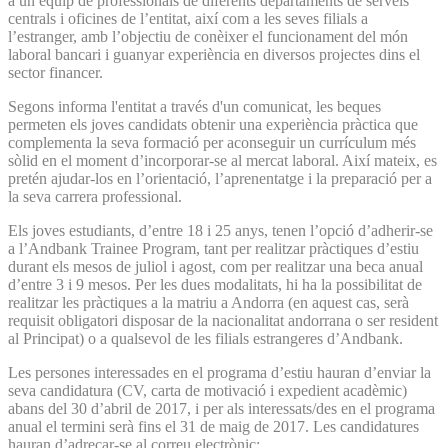
a un equip de professionals de diferents departaments de serveis
centrals i oficines de l’entitat, així com a les seves filials a
l’estranger, amb l’objectiu de conèixer el funcionament del món
laboral bancari i guanyar experiència en diversos projectes dins el
sector financer.
Segons informa l'entitat a través d'un comunicat, les beques
permeten els joves candidats obtenir una experiència pràctica que
complementa la seva formació per aconseguir un currículum més
sòlid en el moment d’incorporar-se al mercat laboral. Així mateix, es
pretén ajudar-los en l’orientació, l’aprenentatge i la preparació per a
la seva carrera professional.
Els joves estudiants, d’entre 18 i 25 anys, tenen l’opció d’adherir-se
a l’Andbank Trainee Program, tant per realitzar pràctiques d’estiu
durant els mesos de juliol i agost, com per realitzar una beca anual
d’entre 3 i 9 mesos. Per les dues modalitats, hi ha la possibilitat de
realitzar les pràctiques a la matriu a Andorra (en aquest cas, serà
requisit obligatori disposar de la nacionalitat andorrana o ser resident
al Principat) o a qualsevol de les filials estrangeres d’Andbank.
Les persones interessades en el programa d’estiu hauran d’enviar la
seva candidatura (CV, carta de motivació i expedient acadèmic)
abans del 30 d’abril de 2017, i per als interessats/des en el programa
anual el termini serà fins el 31 de maig de 2017. Les candidatures
hauran d’adreçar-se al correu electrònic: