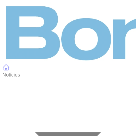
Panell de gestió de galetes
Notícies