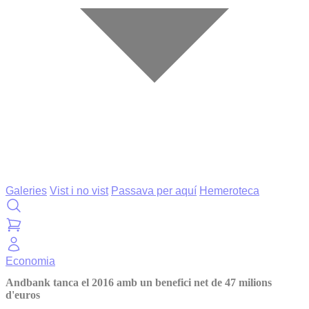
Galeries
Vist i no vist
Passava per aquí
Hemeroteca
Economia
Andbank tanca el 2016 amb un benefici net de 47 milions
d'euros