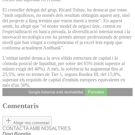
El conseller delegat del grup, Ricard Tubau, ha destacat que estan
"molt orgullosos, no només dels resultats obtinguts aquest any, sinó
del projecte a llarg termini que estem duent a terme". En aquest
sentit, ha afegit que "el nostre model de negoci únic, centrat en
l'especialització en banca privada, la diversificació internacional i la
innovació tecnològica ens ha permès atreure professionals de primer
nivell que han vingut a complementar el ja excel·lent equip que
conforma actualment Andbank”.
L'entitat també destaca la seva sòlida estructura de capital i la
còmoda posició de liquiditat, per sobre del 65% (molt superior al
mínim exigit del 40%). A més, la solvència ha augmentat fins al
25,5%, sent en termes de Tier 1, segons Basilea III, del 15,8%,
superant els requisits de capital d'entitats europees equivalents en
més d'un 50%.
Permetre
Google Adsense està deshabilitat.
Comentaris
Afegir nou comentari
CONTACTA AMB NOSALTRES
Diari Bondia