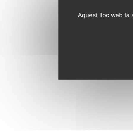
Aquest lloc web fa s