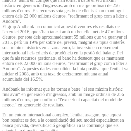
marcats, tenint en compte que han tornat a batre el seu màxim
històric en generació d'ingressos, amb un marge ordinari de 256
milions d'euros. Els recursos sota gestió de clients s'han mantingut
entorn dels 22.000 milions d'euros, "reafirmant el grup com a líder a
Andorra".
El grup Andbank ha comunicat aquest divendres els resultats de
l'exercici 2016, que s'han tancat amb un benefici net de 47 milions
d'euros, per sota dels aproximadament 55 milions que va guanyar el
2015, però un 19% per sobre del previst, malgrat els tipus d'interès
sota mínims històrics en la zona euro, la inversió en creixement
internacional i els criteris de prudència en la gestió del balanç. Pel
que fa als recursos gestionats, el banc ha destacat que es mantenen
entorn dels 22.000 milions d'euros, "reafirmant el grup com a líder a
Andorra". Aquestes dades consoliden la línia positiva que l'entitat va
iniciar el 2008, amb una taxa de creixement mitjana anual
acumulada del 16,5%.
Andbank ha informat que ha tornat a batre "el seu màxim històric
fins avui" en generació d'ingressos, amb un marge ordinari de 256
milions d'euros, que confirma "l'excel·lent capacitat del model de
negoci" en generació de resultats.
En un entorn internacional complex, l'entitat assegura que aquest
bon resultat es deu a la consolidació del seu model especialitzat en
banca privada, diversificació geogràfica i a la confiança que els
clients han dipositat en l'entitat.