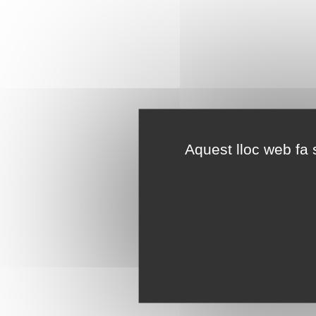
Aquest lloc web fa s