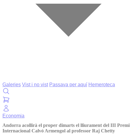
Galeries
Vist i no vist
Passava per aquí
Hemeroteca
Economia
Andorra acollirà el proper dimarts el lliurament del III Premi
Internacional Calvó Armengol al professor Raj Chetty