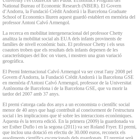
University i és codirector del Public Economics Program del
National Bureau of Economic Research (NBER). El Govern
d’Andorra, la Fundació Crèdit Andorrà i la Barcelona Graduate
School of Economics lliuren aquest guardó establert en memòria del
professor Antoni Calvó Armengol.
La recerca en mobilitat intergeneracional del professor Chetty
analitza la mobilitat social als EUA dels infants provinents de
famílies de nivell econòmic baix. El professor Chetty i els seus
coautors troben que els resultats dels infants depenen de les
característiques del lloc on viuen, i mostren una gran variació
geogràfica.
El Premi Internacional Calvó Armengol va ser creat l'any 2008 pel
Govern d'Andorra, la Fundació Crèdit Andorrà i la Barcelona GSE
en memòria d'Antoni Calvó Armengol, professor de la Universitat
Autònoma de Barcelona i de la Barcelona GSE, que va morir la
tardor del 2007 amb 37 anys.
El premi s'atorga cada dos anys a un economista o científic social
menor de 40 anys que hagi contribuït al coneixement de l'estructura
social i les implicacions que té sobre les interaccions econòmiques.
Aquesta és la tercera edició. En la primera (2009) la guardonada va
ser Esther Duflo i en la segona (2011) va ser Roland Fryer. El premi,
que inclou una dotació en efectiu de 30.000 euros, reconeix els
assoliments científics excepcionals dels guardonats. El premiat serà