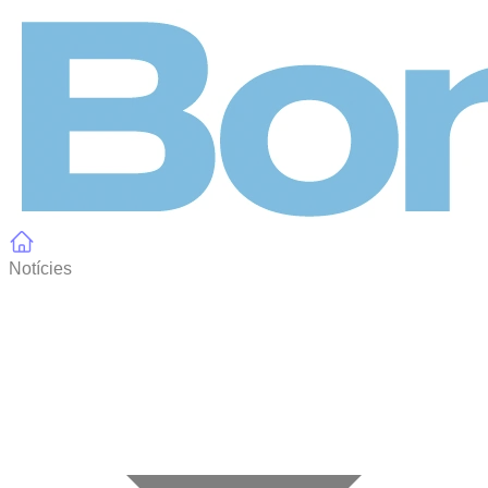
Panell de gestió de galetes
Notícies