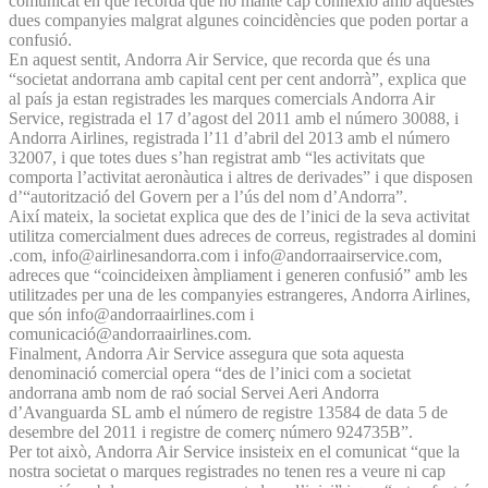
comunicat en què recorda que no manté cap connexió amb aquestes
dues companyies malgrat algunes coincidències que poden portar a
confusió.
En aquest sentit, Andorra Air Service, que recorda que és una
“societat andorrana amb capital cent per cent andorrà”, explica que
al país ja estan registrades les marques comercials Andorra Air
Service, registrada el 17 d’agost del 2011 amb el número 30088, i
Andorra Airlines, registrada l’11 d’abril del 2013 amb el número
32007, i que totes dues s’han registrat amb “les activitats que
comporta l’activitat aeronàutica i altres de derivades” i que disposen
d’“autorització del Govern per a l’ús del nom d’Andorra”.
Així mateix, la societat explica que des de l’inici de la seva activitat
utilitza comercialment dues adreces de correus, registrades al domini
.com, info@airlinesandorra.com i info@andorraairservice.com,
adreces que “coincideixen àmpliament i generen confusió” amb les
utilitzades per una de les companyies estrangeres, Andorra Airlines,
que són info@andorraairlines.com i
comunicació@andorraairlines.com.
Finalment, Andorra Air Service assegura que sota aquesta
denominació comercial opera “des de l’inici com a societat
andorrana amb nom de raó social Servei Aeri Andorra
d’Avanguarda SL amb el número de registre 13584 de data 5 de
desembre del 2011 i registre de comerç número 924735B”.
Per tot això, Andorra Air Service insisteix en el comunicat “que la
nostra societat o marques registrades no tenen res a veure ni cap