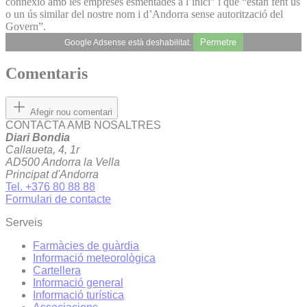
connexió amb les empreses esmentades a l’inici” i que “estan fent ús
o un ús similar del nostre nom i d’Andorra sense autorització del
Govern”.
Permetre
Google Adsense està deshabilitat.
Comentaris
Afegir nou comentari
CONTACTA AMB NOSALTRES
Diari Bondia
Callaueta, 4, 1r
AD500 Andorra la Vella
Principat d'Andorra
Tel. +376 80 88 88
Formulari de contacte
Serveis
Farmàcies de guàrdia
Informació meteorològica
Cartellera
Informació general
Informació turística