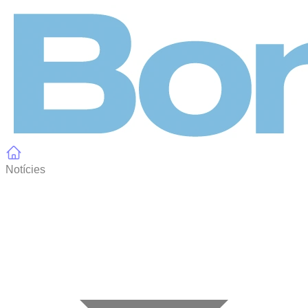
Panell de gestió de galetes
Notícies