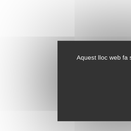
Aquest lloc web fa s