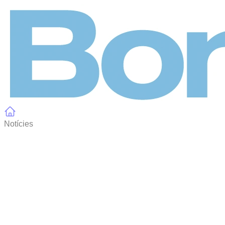
Panell de gestió de galetes
Notícies