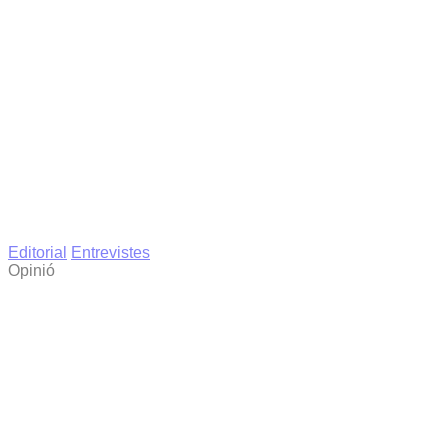
Editorial
Entrevistes
Opinió