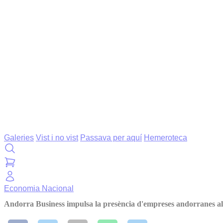
Galeries
Vist i no vist
Passava per aquí
Hemeroteca
Economia
Nacional
Andorra Business impulsa la presència d'empreses andorranes 