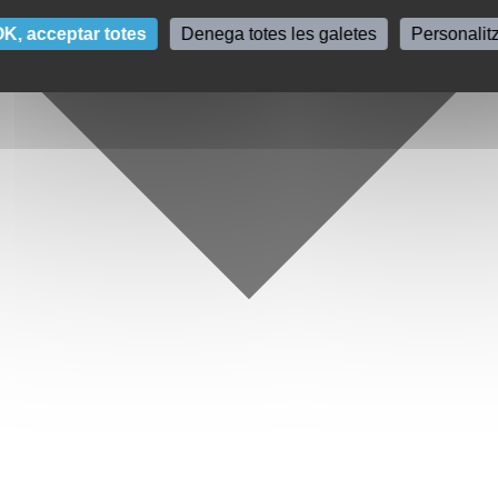
K, acceptar totes
Denega totes les galetes
Personalit