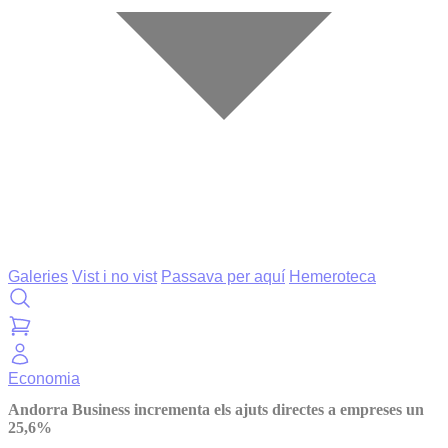
Galeries
Vist i no vist
Passava per aquí
Hemeroteca
Economia
Andorra Business incrementa els ajuts directes a empreses un
25,6%