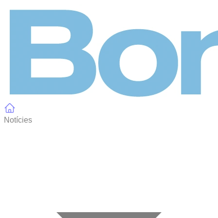
Panell de gestió de galetes
Notícies