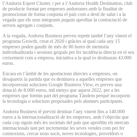
l’Andorra Esport Cluster, i per a l’Andorra Health Destination, club
de producte format per empreses andorranes amb la finalitat de
promocionar de forma conjunta el país com a destí de salut i a la
vegada que els seus integrants puguin aprofitar la contractació de
serveis agregats i conjunts.
A la vegada, Andorra Business preveu repetir també l’any vinent el
programa Growth, creat el 2020 i gràcies al qual cada any 15
empreses poden gaudir de més de 80 hores de mentoria
individualitzada i sessions grupals per fer incidència directa en el seu
creixement com a empresa, iniciativa a la qual es destinaran 43.000
euros.
Encara en l’àmbit de les aportacions directes a empreses, on
desapareix la partida que es destinava a aquelles empreses que
incorporessin solucions Google Business View, es preveu una
dotació de 8.000 euros, mil menys que aquest 2022, per a les
empreses que formin part del programa Tàndem perquè incorporin
la tecnologia o solucions proposades pels alumnes participants.
Andorra Business té previst destinar l’any vinent fins a 140.000
euros a la internacionalització de les empreses, amb l’objectiu que
cada cop siguin més les societats del país que aprofitin els mercats
internacionals tant per incrementar les seves vendes com per fer
connexions, cercar nous socis, noves tecnologies, proveïdors o