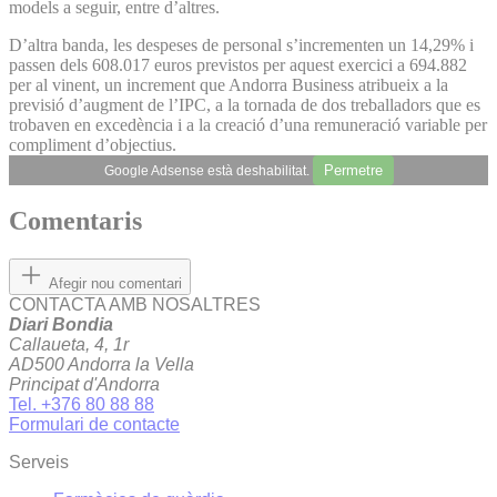
models a seguir, entre d’altres.
D’altra banda, les despeses de personal s’incrementen un 14,29% i
passen dels 608.017 euros previstos per aquest exercici a 694.882
per al vinent, un increment que Andorra Business atribueix a la
previsió d’augment de l’IPC, a la tornada de dos treballadors que es
trobaven en excedència i a la creació d’una remuneració variable per
compliment d’objectius.
Permetre
Google Adsense està deshabilitat.
Comentaris
Afegir nou comentari
CONTACTA AMB NOSALTRES
Diari Bondia
Callaueta, 4, 1r
AD500 Andorra la Vella
Principat d'Andorra
Tel. +376 80 88 88
Formulari de contacte
Serveis