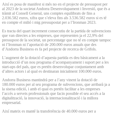
Així es posa de manifest si més no en el projecte de pressupost per
al 2023 de la societat Andorra Desenvolupament i Inversió, que és a
tràmit al Consell General, uns comptes equilibrats de fins a
2.036.582 euros, xifra que s’eleva fins als 3.536.582 euros si es té
en compte el milió i mig pressupostat per a l’Ironman 2023.
Es tracta del quart increment consecutiu de la partida de subvencions
que van directes a les empreses, que representen ja el 22,9% del
pressupost de la societat, un percentatge que no té en compte tampoc
ni l’Ironman ni l’aportació de 200.000 euros anuals que des
d’Andorra Business es fa pel projecte de recerca de Grifols.
L’augment de la dotació d’aquesta partida es deu bàsicament a la
introducció d’un nou programa d’acompanyament i suport per a les
start-ups del país, que es pretén desenvolupar conjuntament amb
d’altres actors i al qual es destinaran inicialment 100.000 euros.
Andorra Business mantindrà per a l’any vinent la dotació de
180.000 euros per al seu programa de subvencions, que arribarà ja a
la sisena edició, i amb el qual es pretén facilitar a les empreses
l’accés a serveis professionals que facin possible el seu accés a la
digitalització, la innovació, la internacionalització i la millora
empresarial.
Així mateix es manté la transferència de 40.000 euros per a