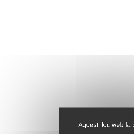
Aquest lloc web fa s