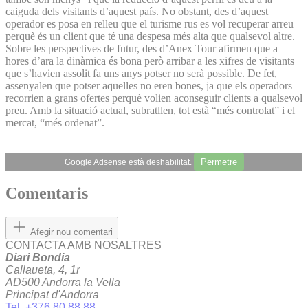
caiguda dels visitants d’aquest país. No obstant, des d’aquest
operador es posa en relleu que el turisme rus es vol recuperar arreu
perquè és un client que té una despesa més alta que qualsevol altre.
Sobre les perspectives de futur, des d’Anex Tour afirmen que a
hores d’ara la dinàmica és bona però arribar a les xifres de visitants
que s’havien assolit fa uns anys potser no serà possible. De fet,
assenyalen que potser aquelles no eren bones, ja que els operadors
recorrien a grans ofertes perquè volien aconseguir clients a qualsevol
preu. Amb la situació actual, subratllen, tot està “més controlat” i el
mercat, “més or­denat”.
Permetre
Google Adsense està deshabilitat.
Comentaris
Afegir nou comentari
CONTACTA AMB NOSALTRES
Diari Bondia
Callaueta, 4, 1r
AD500 Andorra la Vella
Principat d'Andorra
Tel. +376 80 88 88