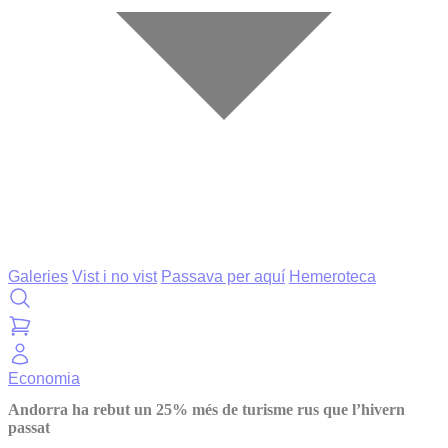
Galeries
Vist i no vist
Passava per aquí
Hemeroteca
Economia
Andorra ha rebut un 25% més de turisme rus que l’hivern
passat