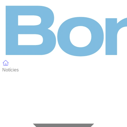
Panell de gestió de galetes
Notícies