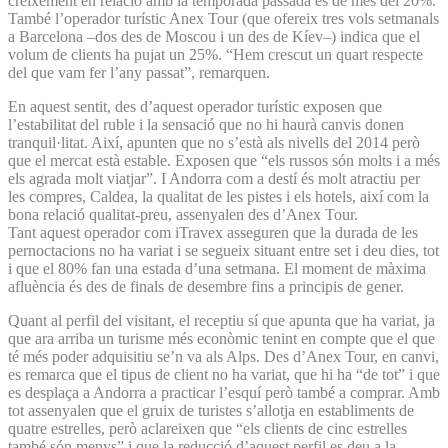
creixement en relació amb la temporada passada és de més del 20%.
També l’operador turístic Anex Tour (que ofereix tres vols setmanals
a Barcelona –dos des de Moscou i un des de Kíev–) indica que el
volum de clients ha pujat un 25%. “Hem crescut un quart respecte
del que vam fer l’any passat”, remarquen.
En aquest sentit, des d’aquest operador turístic exposen que
l’estabilitat del ruble i la sensació que no hi haurà canvis donen
tranquil·litat. Així, apunten que no s’està als nivells del 2014 però
que el mercat està estable. Exposen que “els russos són molts i a més
els agrada molt viatjar”. I Andorra com a destí és molt atractiu per
les compres, Caldea, la qualitat de les pistes i els hotels, així com la
bona relació qualitat-preu, assenyalen des d’Anex Tour.
Tant aquest operador com iTravex asseguren que la durada de les
pernoctacions no ha variat i se segueix situant entre set i deu dies, tot
i que el 80% fan una estada d’una setmana. El moment de màxima
afluència és des de finals de desembre fins a principis de gener.
Quant al perfil del visitant, el receptiu sí que apunta que ha variat, ja
que ara arriba un turisme més econòmic tenint en compte que el que
té més poder adquisitiu se’n va als Alps. Des d’Anex Tour, en canvi,
es remarca que el tipus de client no ha variat, que hi ha “de tot” i que
es desplaça a Andorra a practicar l’esquí però també a comprar. Amb
tot assenyalen que el gruix de turistes s’allotja en establiments de
quatre estrelles, però aclareixen que “els clients de cinc estrelles
també són menys” i que la reducció d’aquest perfil es deu a la