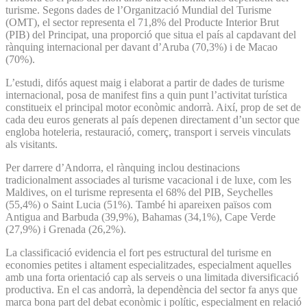
turisme. Segons dades de l’Organització Mundial del Turisme
(OMT), el sector representa el 71,8% del Producte Interior Brut
(PIB) del Principat, una proporció que situa el país al capdavant del
rànquing internacional per davant d’Aruba (70,3%) i de Macao
(70%).
L’estudi, difós aquest maig i elaborat a partir de dades de turisme
internacional, posa de manifest fins a quin punt l’activitat turística
constitueix el principal motor econòmic andorrà. Així, prop de set de
cada deu euros generats al país depenen directament d’un sector que
engloba hoteleria, restauració, comerç, transport i serveis vinculats
als visitants.
Per darrere d’Andorra, el rànquing inclou destinacions
tradicionalment associades al turisme vacacional i de luxe, com les
Maldives, on el turisme representa el 68% del PIB, Seychelles
(55,4%) o Saint Lucia (51%). També hi apareixen països com
Antigua and Barbuda (39,9%), Bahamas (34,1%), Cape Verde
(27,9%) i Grenada (26,2%).
La classificació evidencia el fort pes estructural del turisme en
economies petites i altament especialitzades, especialment aquelles
amb una forta orientació cap als serveis o una limitada diversificació
productiva. En el cas andorrà, la dependència del sector fa anys que
marca bona part del debat econòmic i polític, especialment en relació