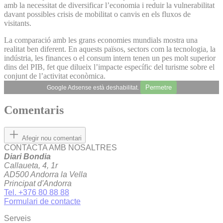
amb la necessitat de diversificar l’economia i reduir la vulnerabilitat
davant possibles crisis de mobilitat o canvis en els fluxos de
visitants.
La comparació amb les grans economies mundials mostra una
realitat ben diferent. En aquests països, sectors com la tecnologia, la
indústria, les finances o el consum intern tenen un pes molt superior
dins del PIB, fet que dilueix l’impacte específic del turisme sobre el
conjunt de l’activitat econòmica.
Permetre
Google Adsense està deshabilitat.
Comentaris
Afegir nou comentari
CONTACTA AMB NOSALTRES
Diari Bondia
Callaueta, 4, 1r
AD500 Andorra la Vella
Principat d'Andorra
Tel. +376 80 88 88
Formulari de contacte
Serveis