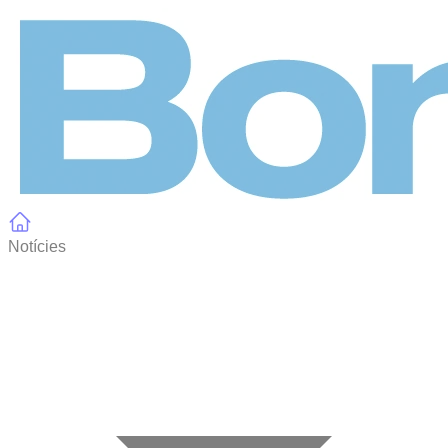
Panell de gestió de galetes
Notícies