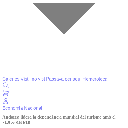
Galeries
Vist i no vist
Passava per aquí
Hemeroteca
Economia
Nacional
Andorra lidera la dependència mundial del turisme amb el
71,8% del PIB