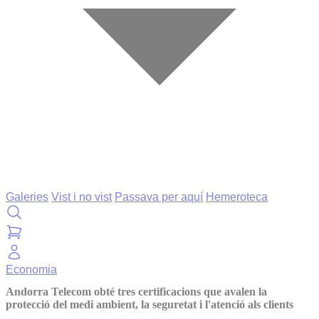
Galeries
Vist i no vist
Passava per aquí
Hemeroteca
Economia
Andorra Telecom obté tres certificacions que avalen la
protecció del medi ambient, la seguretat i l'atenció als clients