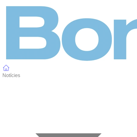
Panell de gestió de galetes
Notícies