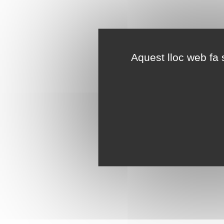
Aquest lloc web fa s