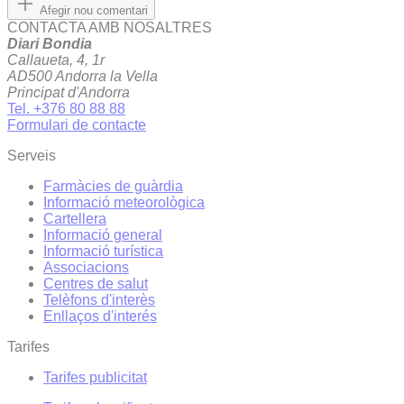
Afegir nou comentari
CONTACTA AMB NOSALTRES
Diari Bondia
Callaueta, 4, 1r
AD500 Andorra la Vella
Principat d'Andorra
Tel. +376 80 88 88
Formulari de contacte
Serveis
Farmàcies de guàrdia
Informació meteorològica
Cartellera
Informació general
Informació turística
Associacions
Centres de salut
Telèfons d'interès
Enllaços d'interés
Tarifes
Tarifes publicitat