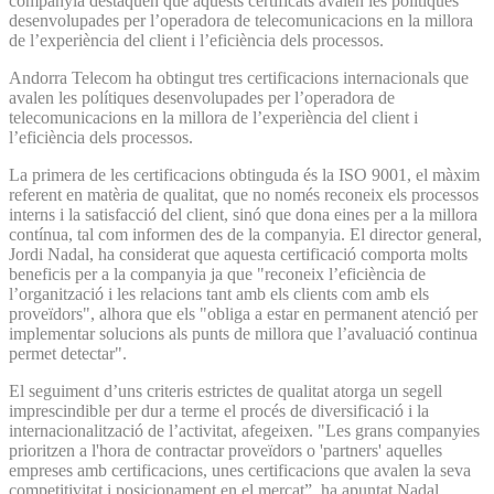
companyia destaquen que aquests certificats avalen les polítiques
desenvolupades per l’operadora de telecomunicacions en la millora
de l’experiència del client i l’eficiència dels processos.
Andorra Telecom ha obtingut tres certificacions internacionals que
avalen les polítiques desenvolupades per l’operadora de
telecomunicacions en la millora de l’experiència del client i
l’eficiència dels processos.
La primera de les certificacions obtinguda és la ISO 9001, el màxim
referent en matèria de qualitat, que no només reconeix els processos
interns i la satisfacció del client, sinó que dona eines per a la millora
contínua, tal com informen des de la companyia. El director general,
Jordi Nadal, ha considerat que aquesta certificació comporta molts
beneficis per a la companyia ja que "reconeix l’eficiència de
l’organització i les relacions tant amb els clients com amb els
proveïdors", alhora que els "obliga a estar en permanent atenció per
implementar solucions als punts de millora que l’avaluació continua
permet detectar".
El seguiment d’uns criteris estrictes de qualitat atorga un segell
imprescindible per dur a terme el procés de diversificació i la
internacionalització de l’activitat, afegeixen. "Les grans companyies
prioritzen a l'hora de contractar proveïdors o 'partners' aquelles
empreses amb certificacions, unes certificacions que avalen la seva
competitivitat i posicionament en el mercat”, ha apuntat Nadal.