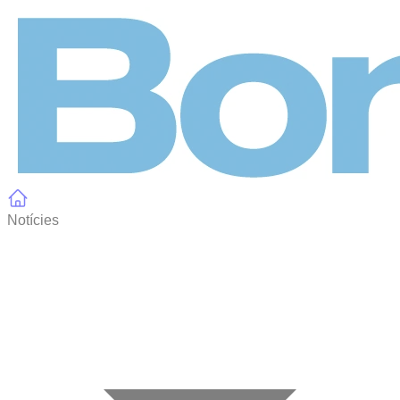
Panell de gestió de galetes
Notícies