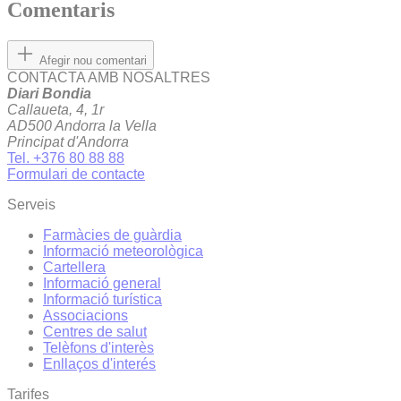
Comentaris
Afegir nou comentari
CONTACTA AMB NOSALTRES
Diari Bondia
Callaueta, 4, 1r
AD500 Andorra la Vella
Principat d'Andorra
Tel. +376 80 88 88
Formulari de contacte
Serveis
Farmàcies de guàrdia
Informació meteorològica
Cartellera
Informació general
Informació turística
Associacions
Centres de salut
Telèfons d'interès
Enllaços d'interés
Tarifes