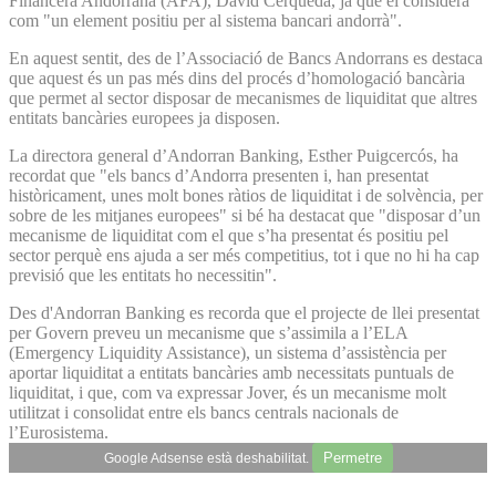
Financera Andorrana (AFA), David Cerqueda, ja que el considera
com "un element positiu per al sistema bancari andorrà".
En aquest sentit, des de l’Associació de Bancs Andorrans es destaca
que aquest és un pas més dins del procés d’homologació bancària
que permet al sector disposar de mecanismes de liquiditat que altres
entitats bancàries europees ja disposen.
La directora general d’Andorran Banking, Esther Puigcercós, ha
recordat que "els bancs d’Andorra presenten i, han presentat
històricament, unes molt bones ràtios de liquiditat i de solvència, per
sobre de les mitjanes europees" si bé ha destacat que "disposar d’un
mecanisme de liquiditat com el que s’ha presentat és positiu pel
sector perquè ens ajuda a ser més competitius, tot i que no hi ha cap
previsió que les entitats ho necessitin".
Des d'Andorran Banking es recorda que el projecte de llei presentat
per Govern preveu un mecanisme que s’assimila a l’ELA
(Emergency Liquidity Assistance), un sistema d’assistència per
aportar liquiditat a entitats bancàries amb necessitats puntuals de
liquiditat, i que, com va expressar Jover, és un mecanisme molt
utilitzat i consolidat entre els bancs centrals nacionals de
l’Eurosistema.
Permetre
Google Adsense està deshabilitat.