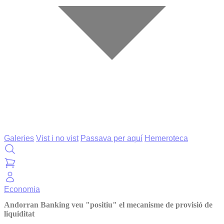
Galeries
Vist i no vist
Passava per aquí
Hemeroteca
Economia
Andorran Banking veu "positiu" el mecanisme de provisió de
liquiditat