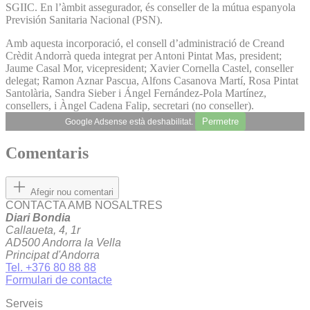
SGIIC. En l’àmbit assegurador, és conseller de la mútua espanyola
Previsión Sanitaria Nacional (PSN).
Amb aquesta incorporació, el consell d’administració de Creand
Crèdit Andorrà queda integrat per Antoni Pintat Mas, president;
Jaume Casal Mor, vicepresident; Xavier Cornella Castel, conseller
delegat; Ramon Aznar Pascua, Alfons Casanova Martí, Rosa Pintat
Santolària, Sandra Sieber i Ángel Fernández-Pola Martínez,
consellers, i Àngel Cadena Falip, secretari (no conseller).
Permetre
Google Adsense està deshabilitat.
Comentaris
Afegir nou comentari
CONTACTA AMB NOSALTRES
Diari Bondia
Callaueta, 4, 1r
AD500 Andorra la Vella
Principat d'Andorra
Tel. +376 80 88 88
Formulari de contacte
Serveis