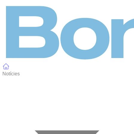
Panell de gestió de galetes
Notícies