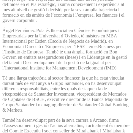
definides en el Pla estratègic, i suma coneixement i experiència al
més alt nivell de gestió i decisió, per la seva àmplia trajectòria i
formació en els àmbits de l’economia i l’empresa, les finances i el
govern corporatiu.
Ángel Fernández-Pola és llicenciat en Ciències Econòmiques i
Empresarials per la Universitat d’Oviedo, té màsters en MBA
Internacional per Esden (Escola de Negocis de Madrid), en
Economia i Direcció d’Empreses per l’IESE i en e-Business per
l’Instituto de Empresa. També té una àmplia formació en Bon
Govern en entitats asseguradores (Inese) i en Lideratge en la gestió
del talent i Desenvolupament de la gestió de la igualtat per
l’International Institute for Management Development (IMD).
Té una llarga trajectòria al sector financer, ja que ha estat vinculat
durant més de vint anys a Grupo Santander, on ha desenvolupat
diferents responsabilitats, entre les quals destaquen la de
vicepresident de Santander Investment, vicepresident de Mercados
de Capitales de BSCH, executive director de la Banca Majorista de
Grupo Santander i managing director de Santander Global Banking
& Markets.
També ha desenvolupat part de la seva carrera a Arcano, firma
d’assessorament i gestió d’actius alternatius, i actualment és membre
del Comitè Executiu i soci conseller de Miraltabank i Miraltabank