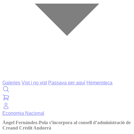
Galeries
Vist i no vist
Passava per aquí
Hemeroteca
Economia
Nacional
Ángel Fernández-Pola s’incorpora al consell d’administració de
Creand Crèdit Andorrà