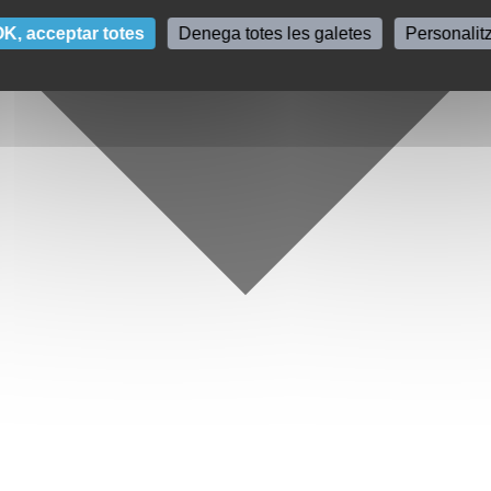
K, acceptar totes
Denega totes les galetes
Personalit