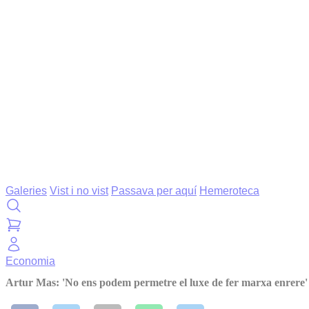
Galeries
Vist i no vist
Passava per aquí
Hemeroteca
Economia
Artur Mas: 'No ens podem permetre el luxe de fer marxa enrere'