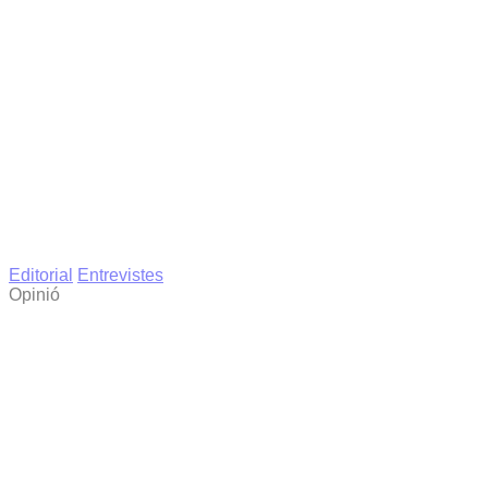
Editorial
Entrevistes
Opinió