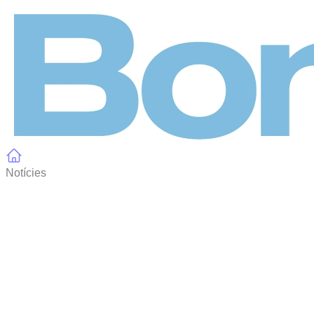
Panell de gestió de galetes
Notícies