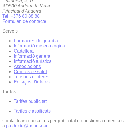
Callaueta, 4, 1r
AD500 Andorra la Vella
Principat d'Andorra
Tel. +376 80 88 88
Formulari de contacte
Serveis
Farmàcies de guàrdia
Informació meteorològica
Cartellera
Informació general
Informació turística
Associacions
Centres de salut
Telèfons d'interès
Enllaços d'interés
Tarifes
Tarifes publicitat
Tarifes classificats
Contacti amb nosaltres per publicitat o qüestions comercials
a
producte@bondia.ad