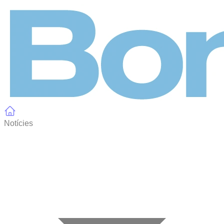
Panell de gestió de galetes
Notícies