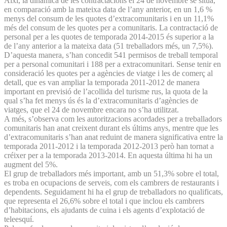
Així, la dinàmica de les contractacions el 24 de novembre se situa,
en comparació amb la mateixa data de l’any anterior, en un 1,6 %
menys del consum de les quotes d’extracomunitaris i en un 11,1%
més del consum de les quotes per a comunitaris. La contractació de
personal per a les quotes de temporada 2014-2015 és superior a la
de l’any anterior a la mateixa data (51 treballadors més, un 7,5%).
D’aquesta manera, s’han concedit 541 permisos de treball temporal
per a personal comunitari i 188 per a extracomunitari. Sense tenir en
consideració les quotes per a agències de viatge i les de comerç al
detall, que es van ampliar la temporada 2011-2012 de manera
important en previsió de l’acollida del turisme rus, la quota de la
qual s’ha fet menys ús és la d’extracomunitaris d’agències de
viatges, que el 24 de novembre encara no s’ha utilitzat.
A més, s’observa com les autoritzacions acordades per a treballadors
comunitaris han anat creixent durant els últims anys, mentre que les
d’extracomunitaris s’han anat reduint de manera significativa entre la
temporada 2011-2012 i la temporada 2012-2013 però han tornat a
créixer per a la temporada 2013-2014. En aquesta última hi ha un
augment del 5%.
El grup de treballadors més important, amb un 51,3% sobre el total,
es troba en ocupacions de serveis, com els cambrers de restaurants i
dependents. Seguidament hi ha el grup de treballadors no qualificats,
que representa el 26,6% sobre el total i que inclou els cambrers
d’habitacions, els ajudants de cuina i els agents d’explotació de
teleesquí.