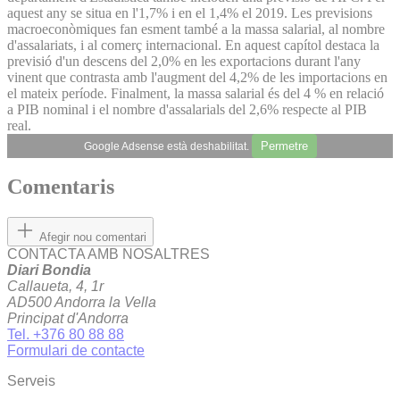
aquest any se situa en l'1,7% i en el 1,4% el 2019. Les previsions
macroeconòmiques fan esment també a la massa salarial, al nombre
d'assalariats, i al comerç internacional. En aquest capítol destaca la
previsió d'un descens del 2,0% en les exportacions durant l'any
vinent que contrasta amb l'augment del 4,2% de les importacions en
el mateix període. Finalment, la massa salarial és del 4 % en relació
a PIB nominal i el nombre d'assalarials del 2,6% respecte al PIB
real.
Permetre
Google Adsense està deshabilitat.
Comentaris
Afegir nou comentari
CONTACTA AMB NOSALTRES
Diari Bondia
Callaueta, 4, 1r
AD500 Andorra la Vella
Principat d'Andorra
Tel. +376 80 88 88
Formulari de contacte
Serveis