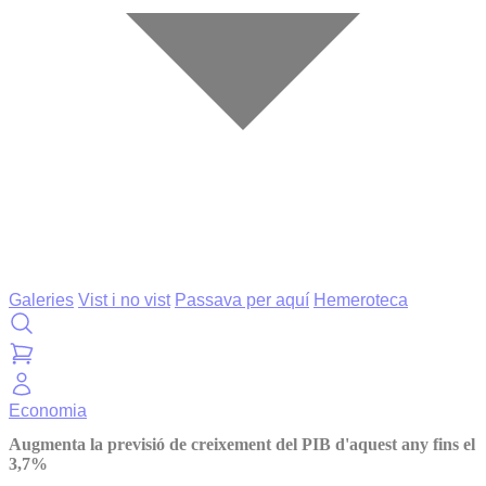
Galeries
Vist i no vist
Passava per aquí
Hemeroteca
Economia
Augmenta la previsió de creixement del PIB d'aquest any fins el
3,7%