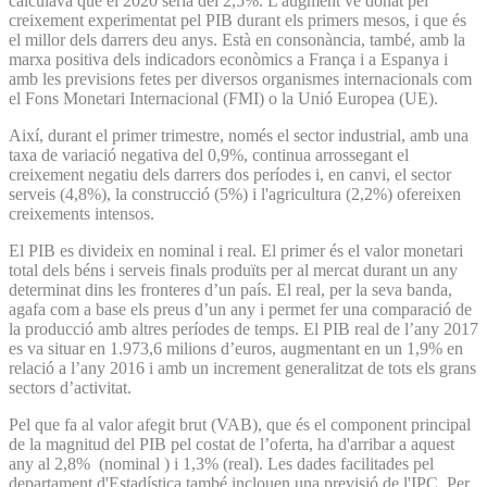
calculava que el 2020 seria del 2,5%. L'augment ve donat pel
creixement experimentat pel PIB durant els primers mesos, i que és
el millor dels darrers deu anys. Està en consonància, també, amb la
marxa positiva dels indicadors econòmics a França i a Espanya i
amb les previsions fetes per diversos organismes internacionals com
el Fons Monetari Internacional (FMI) o la Unió Europea (UE).
Així, durant el primer trimestre, només el sector industrial, amb una
taxa de variació negativa del 0,9%, continua arrossegant el
creixement negatiu dels darrers dos períodes i, en canvi, el sector
serveis (4,8%), la construcció (5%) i l'agricultura (2,2%) ofereixen
creixements intensos.
El PIB es divideix en nominal i real. El primer és el valor monetari
total dels béns i serveis finals produïts per al mercat durant un any
determinat dins les fronteres d’un país. El real, per la seva banda,
agafa com a base els preus d’un any i permet fer una comparació de
la producció amb altres períodes de temps. El PIB real de l’any 2017
es va situar en 1.973,6 milions d’euros, augmentant en un 1,9% en
relació a l’any 2016 i amb un increment generalitzat de tots els grans
sectors d’activitat.
Pel que fa al valor afegit brut (VAB), que és el component principal
de la magnitud del PIB pel costat de l’oferta, ha d'arribar a aquest
any al 2,8% (nominal ) i 1,3% (real). Les dades facilitades pel
departament d'Estadística també inclouen una previsió de l'IPC. Per