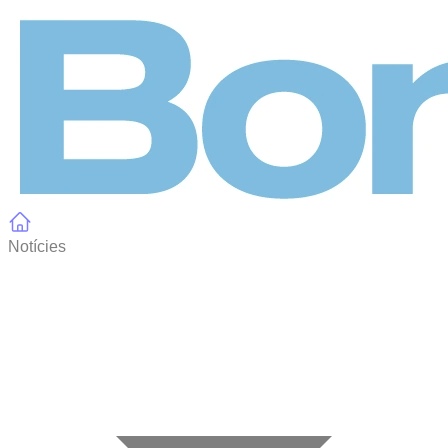
Panell de gestió de galetes
Notícies