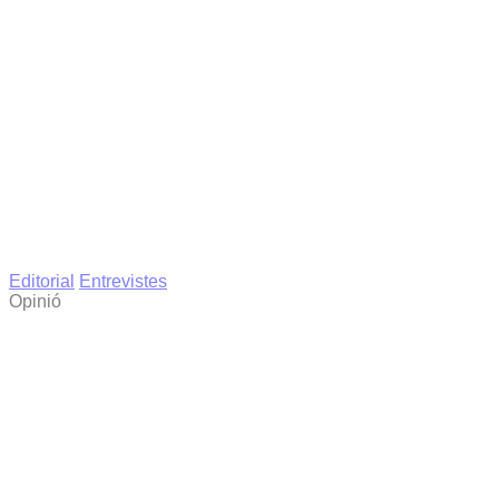
Editorial
Entrevistes
Opinió