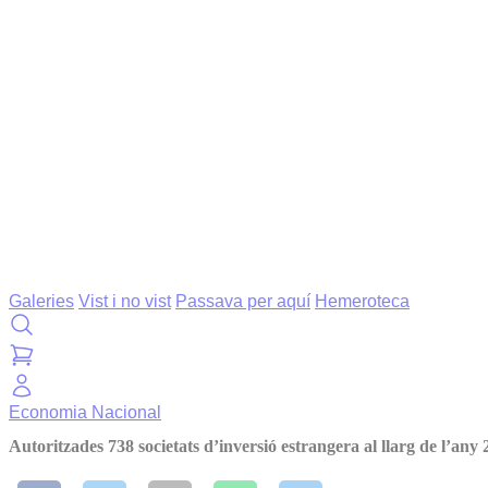
Galeries
Vist i no vist
Passava per aquí
Hemeroteca
Economia
Nacional
Autoritzades 738 societats d’inversió estrangera al llarg de l’any