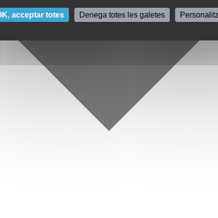
K, acceptar totes
Denega totes les galetes
Personalit