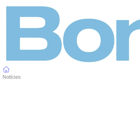
Panell de gestió de galetes
Notícies