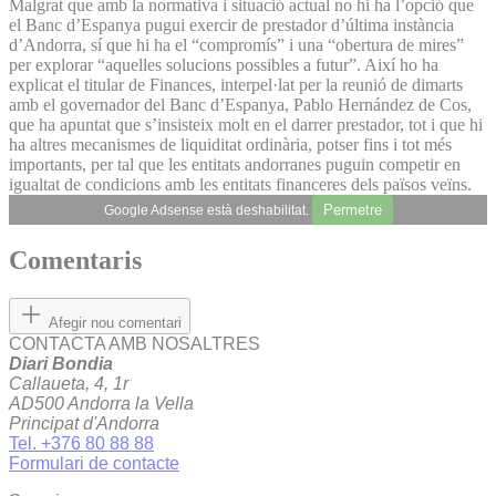
Malgrat que amb la normativa i situació actual no hi ha l’opció que
el Banc d’Espanya pugui exercir de prestador d’última instància
d’Andorra, sí que hi ha el “compromís” i una “obertura de mires”
per explorar “aquelles solucions possibles a futur”. Així ho ha
explicat el titular de Finances, interpel·lat per la reunió de dimarts
amb el governador del Banc d’Espanya, Pablo Hernández de Cos,
que ha apuntat que s’insisteix molt en el darrer prestador, tot i que hi
ha altres mecanismes de liquiditat ordinària, potser fins i tot més
importants, per tal que les entitats andorranes puguin competir en
igualtat de condicions amb les entitats financeres dels països veïns.
Permetre
Google Adsense està deshabilitat.
Comentaris
Afegir nou comentari
CONTACTA AMB NOSALTRES
Diari Bondia
Callaueta, 4, 1r
AD500 Andorra la Vella
Principat d'Andorra
Tel. +376 80 88 88
Formulari de contacte