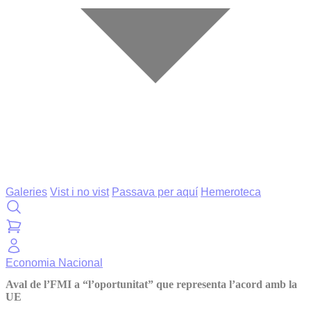
Galeries
Vist i no vist
Passava per aquí
Hemeroteca
Economia
Nacional
Aval de l’FMI a “l’oportunitat” que representa l’acord amb la
UE