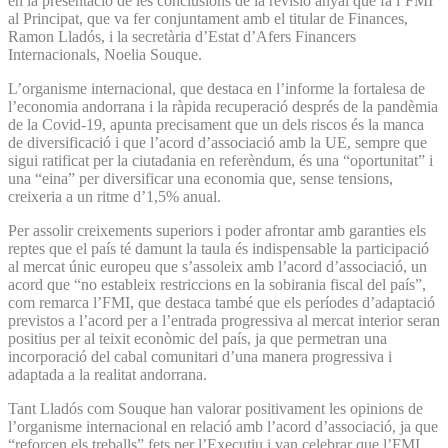
en la presentació de les conclusions de la revisió anyal que fa l’FMI
al Principat, que va fer conjuntament amb el titular de Finances,
Ramon Lladós, i la secretària d’Estat d’Afers Financers
Internacionals, Noelia Souque.
L’organisme internacional, que destaca en l’informe la fortalesa de
l’economia andorrana i la ràpida recuperació després de la pandèmia
de la Covid-19, apunta precisament que un dels riscos és la manca
de diversificació i que l’acord d’associació amb la UE, sempre que
sigui ratificat per la ciutadania en referèndum, és una “oportunitat” i
una “eina” per diversificar una economia que, sense tensions,
creixeria a un ritme d’1,5% anual.
Per assolir creixements superiors i poder afrontar amb garanties els
reptes que el país té damunt la taula és indispensable la participació
al mercat únic europeu que s’assoleix amb l’acord d’associació, un
acord que “no estableix restriccions en la sobirania fiscal del país”,
com remarca l’FMI, que destaca també que els períodes d’adaptació
previstos a l’acord per a l’entrada progressiva al mercat interior seran
positius per al teixit econòmic del país, ja que permetran una
incorporació del cabal comunitari d’una manera progressiva i
adaptada a la realitat andorrana.
Tant Lladós com Souque han valorar positivament les opinions de
l’organisme internacional en relació amb l’acord d’associació, ja que
“reforcen els treballs” fets per l’Executiu i van celebrar que l’FMI