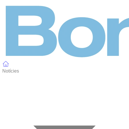
Panell de gestió de galetes
Notícies