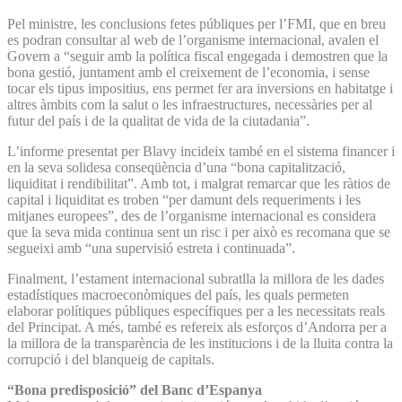
Pel ministre, les conclusions fetes públiques per l’FMI, que en breu
es podran consultar al web de l’organisme internacional, avalen el
Govern a “seguir amb la política fiscal engegada i demostren que la
bona gestió, juntament amb el creixement de l’economia, i sense
tocar els tipus impositius, ens permet fer ara inversions en habitatge i
altres àmbits com la salut o les infraestructures, necessàries per al
futur del país i de la qualitat de vida de la ciutadania”.
L’informe presentat per Blavy incideix també en el sistema financer i
en la seva solidesa conseqüència d’una “bona capitalització,
liquiditat i rendibilitat”. Amb tot, i malgrat remarcar que les ràtios de
capital i liquiditat es troben “per damunt dels requeriments i les
mitjanes europees”, des de l’organisme internacional es considera
que la seva mida continua sent un risc i per això es recomana que se
segueixi amb “una supervisió estreta i continuada”.
Finalment, l’estament internacional subratlla la millora de les dades
estadístiques macroeconòmiques del país, les quals permeten
elaborar polítiques públiques específiques per a les necessitats reals
del Principat. A més, també es refereix als esforços d’Andorra per a
la millora de la transparència de les institucions i de la lluita contra la
corrupció i del blanqueig de capitals.
“Bona predisposició” del Banc d’Espanya