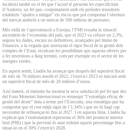
incideixi també en el fet que l’acord té presents les especificitats
d’Andorra, un fet que, conjuntament amb els períodes transitoris
establerts “ajuden a mitigar” els riscos que pot comportar l’obertura
del mercat andorrà a un mercat de 500 milions de persones.
Més enllà de l’aproximació a Europa, l’FMI ressalta la situació
ascendent de l’economia del país, que el 2023 va créixer un 2,3%,
segons les dades, encara no definitives, avançades pel titular de
Finances, a la vegada que assenyala el rigor fiscal de la gestió dels
comptes de l’Estat, recalcant les possibilitats que aquesta ofereix per
a fer inversions a llarg termini, com per exemple en el sector de les
energies verdes.
En aquest sentit, Lladós ha avançat que després del superàvit fiscal
de més de 70 milions assolit el 2022, l’exercici 2023 es tancarà amb
un superàvit fiscal de més de 20 milions d’euros.
Així mateix, el ministre ha mostrat la seva satisfacció pel fet que des
del Fons Monetari Internacional es remarqui “l’estratègia eficaç de
gestió del deute” duta a terme per l’Executiu, una estratègia que ha
comportat que el cost mitjà sigui de l’1,34% i que no hi hagi cap
necessitat de refinançar-lo fins al 2027. I en aquesta línia, Lladós ha
explicat que l’endeutament representa el 36% del producte interior
brut (PIB) i que la previsió és anar reduint aquest percentatge fins a
situar-lo en el 30% l’exercici 2028.