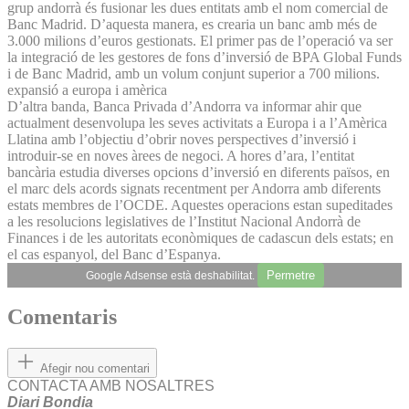
grup andorrà és fusionar les dues entitats amb el nom comercial de
Banc Madrid. D’aquesta manera, es crearia un banc amb més de
3.000 milions d’euros gestionats. El primer pas de l’operació va ser
la integració de les gestores de fons d’inversió de BPA Global Funds
i de Banc Madrid, amb un volum conjunt superior a 700 milions.
expansió a europa i amèrica
D’altra banda, Banca Privada d’Andorra va informar ahir que
actualment desenvolupa les seves activitats a Europa i a l’Amèrica
Llatina amb l’objectiu d’obrir noves perspectives d’inversió i
introduir-se en noves àrees de negoci. A hores d’ara, l’entitat
bancària estudia diverses opcions d’inversió en diferents països, en
el marc dels acords signats recentment per Andorra amb diferents
estats membres de l’OCDE. Aquestes operacions estan supeditades
a les resolucions legislatives de l’Institut Nacional Andorrà de
Finances i de les autoritats econòmiques de cadascun dels estats; en
el cas espanyol, del Banc d’Espanya.
Permetre
Google Adsense està deshabilitat.
Comentaris
Afegir nou comentari
CONTACTA AMB NOSALTRES
Diari Bondia