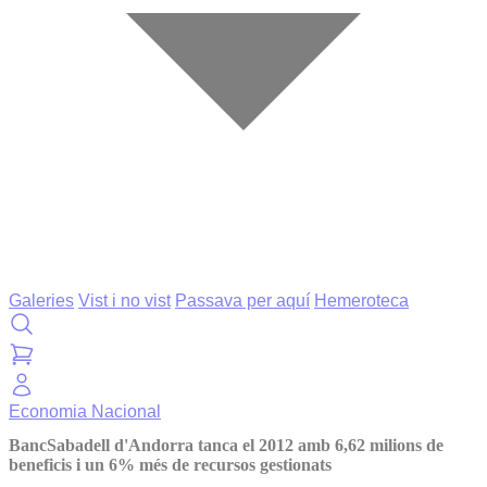
Galeries
Vist i no vist
Passava per aquí
Hemeroteca
Economia
Nacional
BancSabadell d'Andorra tanca el 2012 amb 6,62 milions de
beneficis i un 6% més de recursos gestionats