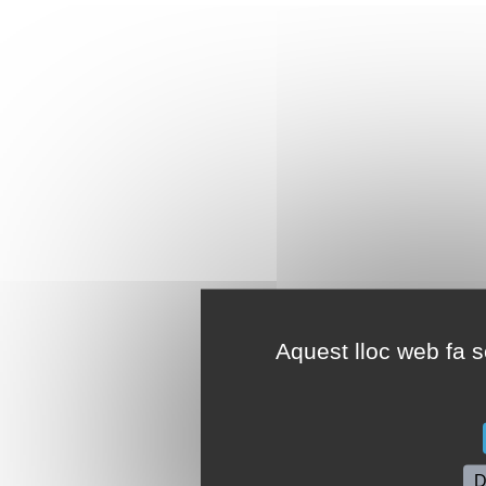
Aquest lloc web fa se
D