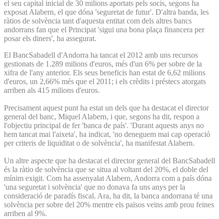
el seu capital inicial de 30 milions aportats pels socis, segons ha
exposat Alabern, el que dóna 'seguretat de futur'. D'altra banda, les
ràtios de solvència tant d'aquesta entitat com dels altres bancs
andorrans fan que el Principat 'sigui una bona plaça financera per
posar els diners', ha assegurat.
El BancSabadell d'Andorra ha tancat el 2012 amb uns recursos
gestionats de 1.289 milions d'euros, més d'un 6% per sobre de la
xifra de l'any anterior. Els seus beneficis han estat de 6,62 milions
d'euros, un 2,66% més que el 2011; i els crèdits i préstecs atorgats
arriben als 415 milions d'euros.
Precisament aquest punt ha estat un dels que ha destacat el director
general del banc, Miquel Alabern, i que, segons ha dit, respon a
l'objectiu principal de fer 'banca de país'. 'Durant aquests anys no
hem tancat mai l'aixeta', ha indicat, 'no deneguem mai cap operació
per criteris de liquiditat o de solvència', ha manifestat Alabern.
Un altre aspecte que ha destacat el director general del BancSabadell
és la ràtio de solvència que se situa al voltant del 20%, el doble del
mínim exigit. Com ha assenyalat Alabern, Andorra com a país dóna
'una seguretat i solvència' que no donava fa uns anys per la
consideració de paradís fiscal. Ara, ha dit, la banca andorrana té una
solvència per sobre del 20% mentre els països veïns amb prou feines
arriben al 9%.