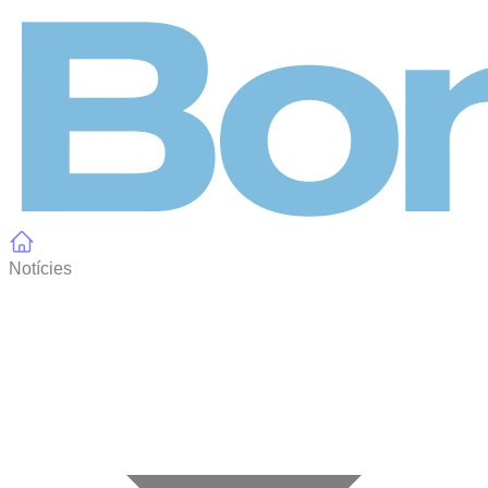
Panell de gestió de galetes
Notícies