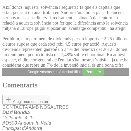
Així doncs, aquesta 'solvència i seguretat' fa que els capitals que
estan pensant on anar trobin en Andorra 'una bona plaça financera
per posar els seus diners'. Precisament la situació de l'entorn en
relació a aquesta solvència pot fer que la diferència amb la solvència
mitjana d'Europa pugui suposar un 'avantatge competitiu', ha afegit.
Per últim, el repartiment de dividends per un import de 2,25 milions
d'euros suposa que cada soci rebi 4,5 euros per acció. Aquests
dividends representen gairebé un 34% del benefici del 2012 i donen
un rendiment per accionista del 7,48% sobre el nominal. En aquest
aspecte, el director general de l'entitat s'ha mostrat 'satisfet', ja que ha
considerat que rebre un 7% de la inversió inicial és una bona xifra.
Permetre
Google Adsense està deshabilitat.
Comentaris
Afegir nou comentari
CONTACTA AMB NOSALTRES
Diari Bondia
Callaueta, 4, 1r
AD500 Andorra la Vella
Principat d'Andorra