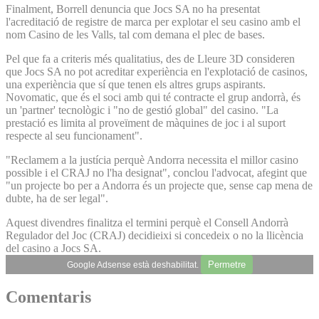
Finalment, Borrell denuncia que Jocs SA no ha presentat
l'acreditació de registre de marca per explotar el seu casino amb el
nom Casino de les Valls, tal com demana el plec de bases.
Pel que fa a criteris més qualitatius, des de Lleure 3D consideren
que Jocs SA no pot acreditar experiència en l'explotació de casinos,
una experiència que sí que tenen els altres grups aspirants.
Novomatic, que és el soci amb qui té contracte el grup andorrà, és
un 'partner' tecnològic i "no de gestió global" del casino. "La
prestació es limita al proveïment de màquines de joc i al suport
respecte al seu funcionament".
"Reclamem a la justícia perquè Andorra necessita el millor casino
possible i el CRAJ no l'ha designat", conclou l'advocat, afegint que
"un projecte bo per a Andorra és un projecte que, sense cap mena de
dubte, ha de ser legal".
Aquest divendres finalitza el termini perquè el Consell Andorrà
Regulador del Joc (CRAJ) decidieixi si concedeix o no la llicència
del casino a Jocs SA.
Permetre
Google Adsense està deshabilitat.
Comentaris