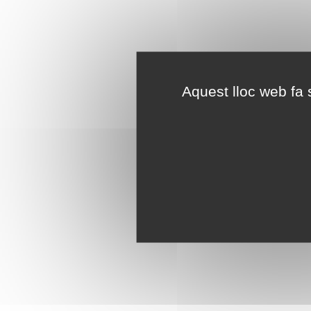
Aquest lloc web fa s