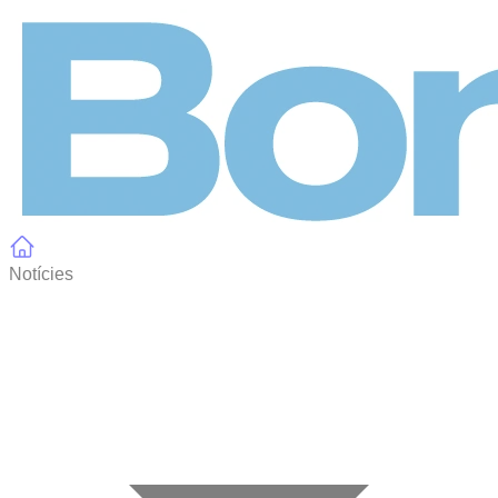
Panell de gestió de galetes
Notícies