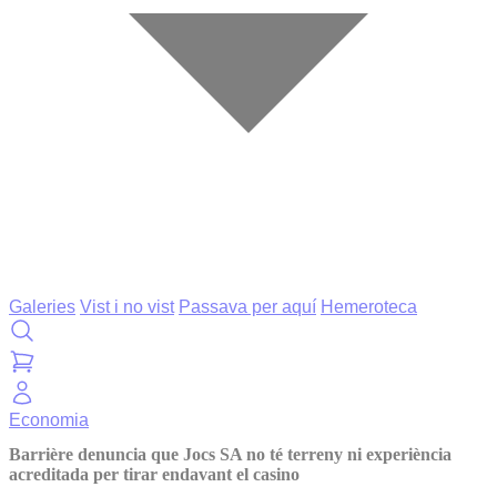
Galeries
Vist i no vist
Passava per aquí
Hemeroteca
Economia
Barrière denuncia que Jocs SA no té terreny ni experiència
acreditada per tirar endavant el casino