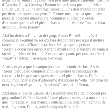
demanda se suma a la presentada pels altre quatre aspirants, Casinos
d’Àustria, Cirsa, Genting i Partouche, amb una postura jurídica
similar. Lleure 3D ha informat aquest dilluns dels motius concrets
per demanar aquesta suspensió. D'entre tots, destaca que, al seu
parer, la proposta guanyadora "compleix el principal criteri
d'exclusió que recull el plec de bases", i que és el de "no acreditar
disponibilitat de terreny".
Així ho defensa l'advocat del grup, Anton Borrell, a través d'un
comunicat. Genting va ser exclosa del concurs per aquest motiu i
també ho hauria d'haver estat Jocs SA, perquè la persona que
"pretenia donar una opció d'arrendament sobre el terreny no tenia la
facultat jurídica de fer-ho". S'estaria acceptant, per tant, un criteri
"injust" i "il·legal", assegura l'advocat.
A més, exposa que l'avantprojecte arquitectònic de Jocs SA és
"irreal" perquè no compleix amb les normes urbanístiques de
construcció i seguretat segons recollia el plec de bases. De fet, ha
calgut modificar el pla d'urbanisme d'Andorra la Vella "per crear un
marc legal en el qual tingués cabuda", recorda el lletrat.
Així mateix, des de Lleure 3D asseguren que l'edifici proposat pel
grup andorrà és "irrealitzable" i que planteja un espai a una coberta
que "no existeix", per manca d'edificació del solar veí. Tampoc és
real, afegeixen, l'enllaç amb l'avinguda Meritxell.