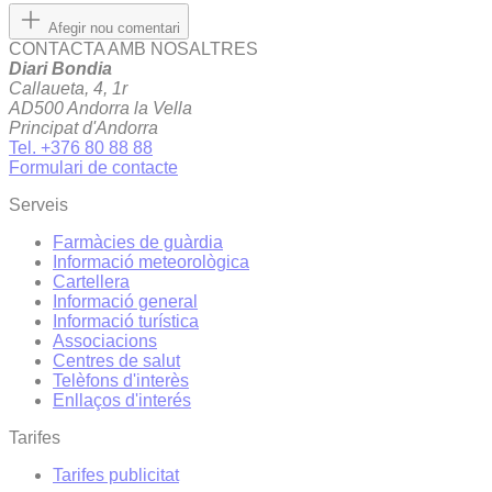
Afegir nou comentari
CONTACTA AMB NOSALTRES
Diari Bondia
Callaueta, 4, 1r
AD500 Andorra la Vella
Principat d'Andorra
Tel. +376 80 88 88
Formulari de contacte
Serveis
Farmàcies de guàrdia
Informació meteorològica
Cartellera
Informació general
Informació turística
Associacions
Centres de salut
Telèfons d'interès
Enllaços d'interés
Tarifes
Tarifes publicitat