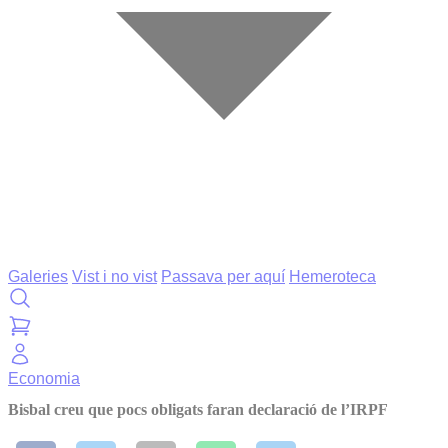
Galeries
Vist i no vist
Passava per aquí
Hemeroteca
Economia
Bisbal creu que pocs obligats faran declaració de l’IRPF