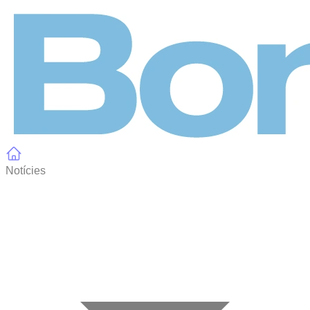
Panell de gestió de galetes
Notícies