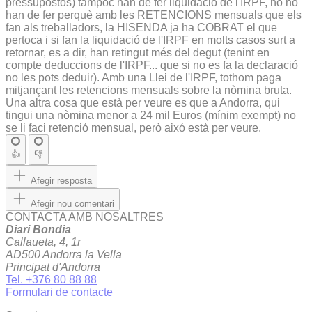
pressupostos) tampoc han de fer liquidació de l'IRPF, no ho
han de fer perquè amb les RETENCIONS mensuals que els
fan als treballadors, la HISENDA ja ha COBRAT el que
pertoca i si fan la liquidació de l'IRPF en molts casos surt a
retornar, es a dir, han retingut més del degut (tenint en
compte deduccions de l'IRPF... que si no es fa la declaració
no les pots deduir). Amb una Llei de l'IRPF, tothom paga
mitjançant les retencions mensuals sobre la nòmina bruta.
Una altra cosa que està per veure es que a Andorra, qui
tingui una nòmina menor a 24 mil Euros (mínim exempt) no
se li faci retenció mensual, però aixó està per veure.
👍
👎
Afegir resposta
Afegir nou comentari
CONTACTA AMB NOSALTRES
Diari Bondia
Callaueta, 4, 1r
AD500 Andorra la Vella
Principat d'Andorra
Tel. +376 80 88 88
Formulari de contacte