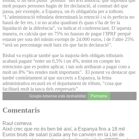
Bisbal, d’un dels punts “positius” del text andorrà, que suposarà que
molt poques persones hagin de fer declaració, al contrari del que
passa, per exemple, a Espanya, on és obligatòria per a tothom.
“L’administració tributària determinarà la retenció i si és perfecta no
haurà de fer res, i si no acaba quadrant és quan s’ha de fer la
liquidació de la diferència”, va indicar el conferenciant. D’aquesta
manera, es calcula que un 75% no hauran de pagar l’IPRF perquè
estaran per sota del mínim exempt de 24.000 euros, i de l’altre 25%
“serà un percentatge molt baix els que facin declaració”.
Bisbal va explicar també que la majoria dels obligats tributaris
acabarà pagant “entre un 0,5% i un 4%, tenint en compte les
retencions que es poden aplicar, i tan sols arribaran a pagar com a
molt un 8% “les rendes molt importants”. El ponent va destacar que
també contràriament al que succeeix a Espanya, la feina
administrativa recaurà en el departament de tributs, “cosa que
facilitarà molt la tasca dels empresaris”.
Permetre
Google Adsense està deshabilitat.
Comentaris
Raul comeva
Aixó crec que no és ben bé així, a Espanya fins a 18 mil
Euros bruts de salari (cada any ho canvien en la Llei de