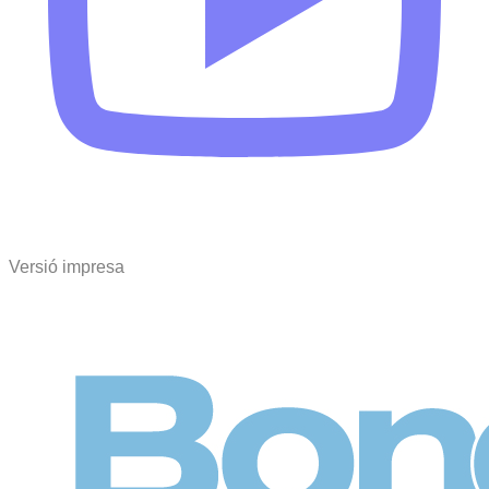
Versió impresa