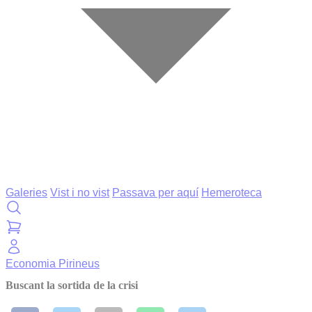
Galeries
Vist i no vist
Passava per aquí
Hemeroteca
Economia
Pirineus
Buscant la sortida de la crisi