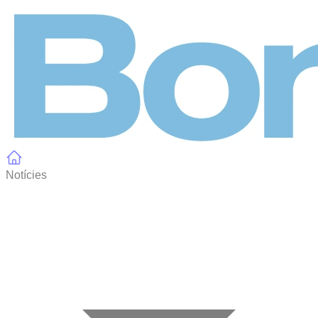
Panell de gestió de galetes
Notícies