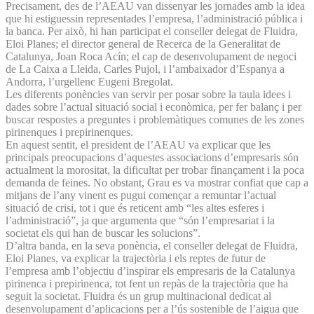
Precisament, des de l’AEAU van dissenyar les jornades amb la idea
que hi estiguessin representades l’empresa, l’administració pública i
la banca. Per això, hi han participat el conseller delegat de Fluidra,
Eloi Planes; el director general de Recerca de la Generalitat de
Catalunya, Joan Roca Acín; el cap de desenvolupament de negoci
de La Caixa a Lleida, Carles Pujol, i l’ambaixador d’Espanya a
Andorra, l’urgellenc Eugeni Bregolat.
Les diferents ponències van servir per posar sobre la taula idees i
dades sobre l’actual situació social i econòmica, per fer balanç i per
buscar respostes a preguntes i problemàtiques comunes de les zones
pirinenques i prepirinenques.
En aquest sentit, el president de l’AEAU va explicar que les
principals preocupacions d’aquestes associacions d’empresaris són
actualment la morositat, la dificultat per trobar finançament i la poca
demanda de feines. No obstant, Grau es va mostrar confiat que cap a
mitjans de l’any vinent es pugui començar a remuntar l’actual
situació de crisi, tot i que és reticent amb “les altes esferes i
l’administració”, ja que argumenta que “són l’empresariat i la
societat els qui han de buscar les solucions”.
D’altra banda, en la seva ponència, el conseller delegat de Fluidra,
Eloi Planes, va explicar la trajectòria i els reptes de futur de
l’empresa amb l’objectiu d’inspirar els empresaris de la Catalunya
pirinenca i prepirinenca, tot fent un repàs de la trajectòria que ha
seguit la societat. Fluidra és un grup multinacional dedicat al
desenvolupament d’aplicacions per a l’ús sostenible de l’aigua que