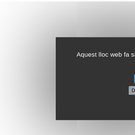
Aquest lloc web fa se
D