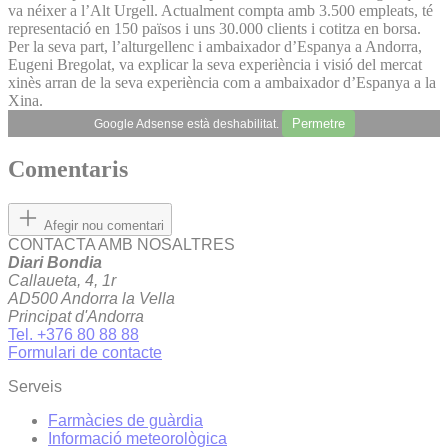
va néixer a l’Alt Urgell. Actualment compta amb 3.500 empleats, té
representació en 150 països i uns 30.000 clients i cotitza en borsa.
Per la seva part, l’alturgellenc i ambaixador d’Espanya a Andorra,
Eugeni Bregolat, va explicar la seva experiència i visió del mercat
xinès arran de la seva experiència com a ambaixador d’Espanya a la
Xina.
Permetre
Google Adsense està deshabilitat.
Comentaris
Afegir nou comentari
CONTACTA AMB NOSALTRES
Diari Bondia
Callaueta, 4, 1r
AD500 Andorra la Vella
Principat d'Andorra
Tel. +376 80 88 88
Formulari de contacte
Serveis
Farmàcies de guàrdia
Informació meteorològica