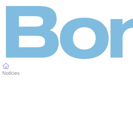
Panell de gestió de galetes
Notícies