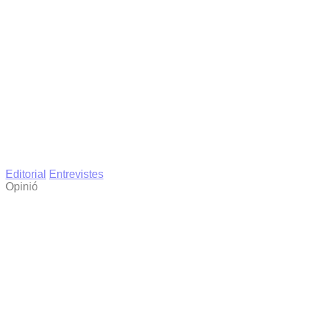
Editorial
Entrevistes
Opinió