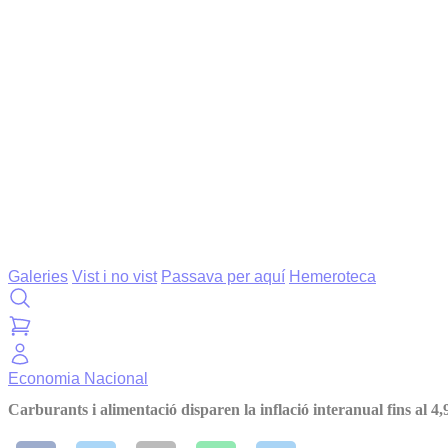
Galeries
Vist i no vist
Passava per aquí
Hemeroteca
Economia
Nacional
Carburants i alimentació disparen la inflació interanual fins al 4,