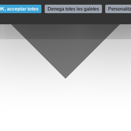
K, acceptar totes
Denega totes les galetes
Personalit