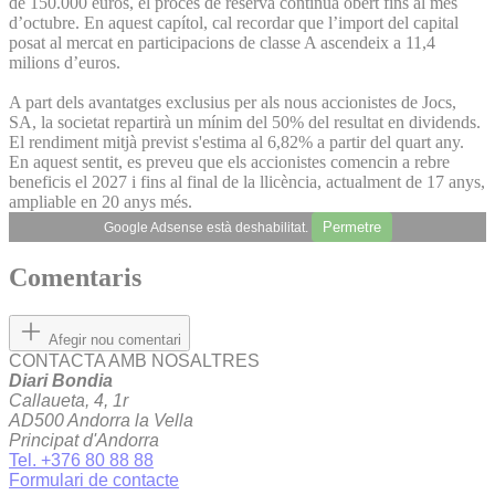
de 150.000 euros, el procés de reserva continua obert fins al mes
d’octubre. En aquest capítol, cal recordar que l’import del capital
posat al mercat en participacions de classe A ascendeix a 11,4
milions d’euros.
A part dels avantatges exclusius per als nous accionistes de Jocs,
SA, la societat repartirà un mínim del 50% del resultat en dividends.
El rendiment mitjà previst s'estima al 6,82% a partir del quart any.
En aquest sentit, es preveu que els accionistes comencin a rebre
beneficis el 2027 i fins al final de la llicència, actualment de 17 anys,
ampliable en 20 anys més.
Permetre
Google Adsense està deshabilitat.
Comentaris
Afegir nou comentari
CONTACTA AMB NOSALTRES
Diari Bondia
Callaueta, 4, 1r
AD500 Andorra la Vella
Principat d'Andorra
Tel. +376 80 88 88
Formulari de contacte