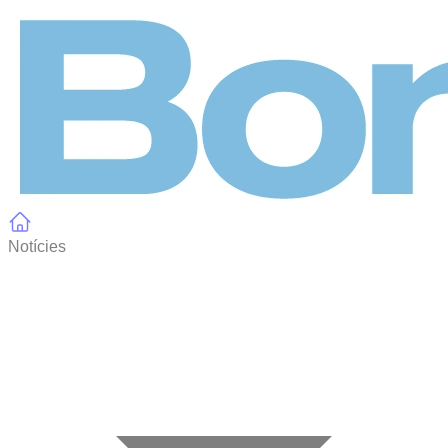
Panell de gestió de galetes
Notícies