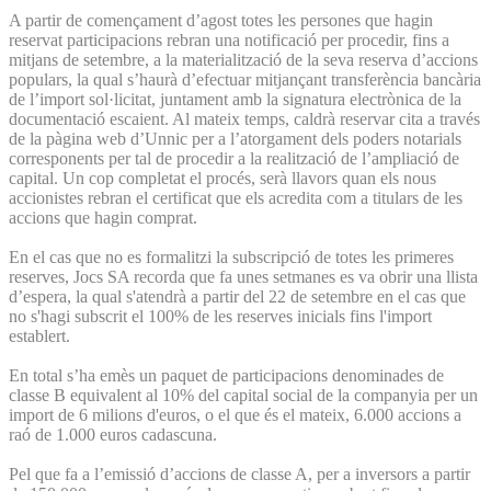
A partir de començament d’agost totes les persones que hagin
reservat participacions rebran una notificació per procedir, fins a
mitjans de setembre, a la materialització de la seva reserva d’accions
populars, la qual s’haurà d’efectuar mitjançant transferència bancària
de l’import sol·licitat, juntament amb la signatura electrònica de la
documentació escaient. Al mateix temps, caldrà reservar cita a través
de la pàgina web d’Unnic per a l’atorgament dels poders notarials
corresponents per tal de procedir a la realització de l’ampliació de
capital. Un cop completat el procés, serà llavors quan els nous
accionistes rebran el certificat que els acredita com a titulars de les
accions que hagin comprat.
En el cas que no es formalitzi la subscripció de totes les primeres
reserves, Jocs SA recorda que fa unes setmanes es va obrir una llista
d’espera, la qual s'atendrà a partir del 22 de setembre en el cas que
no s'hagi subscrit el 100% de les reserves inicials fins l'import
establert.
En total s’ha emès un paquet de participacions denominades de
classe B equivalent al 10% del capital social de la companyia per un
import de 6 milions d'euros, o el que és el mateix, 6.000 accions a
raó de 1.000 euros cadascuna.
Pel que fa a l’emissió d’accions de classe A, per a inversors a partir