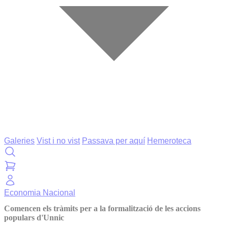
Galeries
Vist i no vist
Passava per aquí
Hemeroteca
Economia
Nacional
Comencen els tràmits per a la formalització de les accions
populars d'Unnic