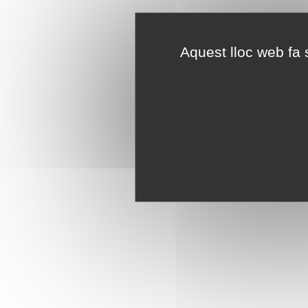
Aquest lloc web fa s