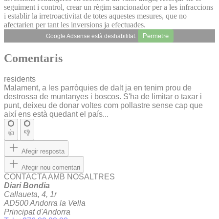
seguiment i control, crear un règim sancionador per a les infraccions
i establir la irretroactivitat de totes aquestes mesures, que no
afectarien per tant les inversions ja efectuades.
Permetre
Google Adsense està deshabilitat.
Comentaris
residents
Malament, a les parròquies de dalt ja en tenim prou de
destrossa de muntanyes i boscos. S'ha de limitar o taxar i
punt, deixeu de donar voltes com pollastre sense cap que
així ens està quedant el país...
👍
👎
Afegir resposta
Afegir nou comentari
CONTACTA AMB NOSALTRES
Diari Bondia
Callaueta, 4, 1r
AD500 Andorra la Vella
Principat d'Andorra