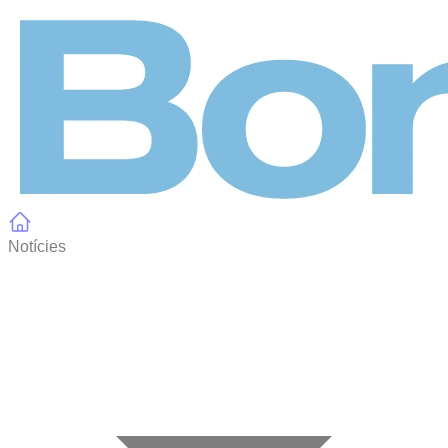
Panell de gestió de galetes
Notícies