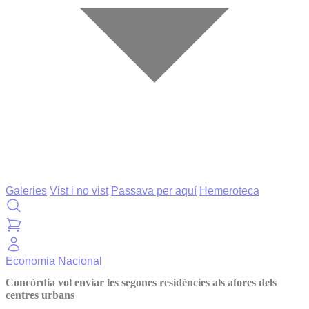
Galeries
Vist i no vist
Passava per aquí
Hemeroteca
Economia
Nacional
Concòrdia vol enviar les segones residències als afores dels
centres urbans