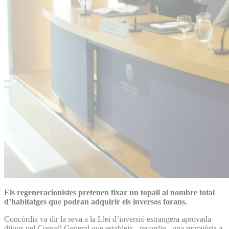
Els regeneracionistes pretenen fixar un topall al nombre total
d’habitatges que podran adquirir els inversos forans.
Concòrdia va dir la seva a la Llei d’inversió estrangera aprovada
dijous pel Consell General que estableix –recordin– una moratòria a