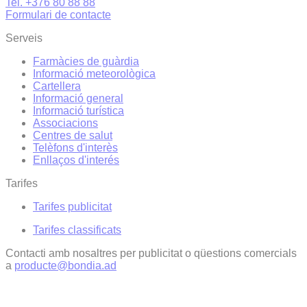
Tel. +376 80 88 88
Formulari de contacte
Serveis
Farmàcies de guàrdia
Informació meteorològica
Cartellera
Informació general
Informació turística
Associacions
Centres de salut
Telèfons d'interès
Enllaços d'interés
Tarifes
Tarifes publicitat
Tarifes classificats
Contacti amb nosaltres per publicitat o qüestions comercials
a
producte@bondia.ad