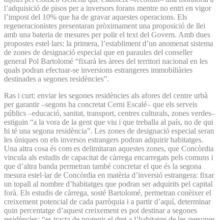
l’adquisició de pisos per a inversors forans mentre no entri en vigor
l’impost del 10% que ha de gravar aquestes operacions. Els
regeneracionistes presentaran pròximament una proposició de llei
amb una bateria de mesures per polir el text del Govern. Amb dues
propostes estel·lars: la primera, l’establiment d’un anomenat sistema
de zones de designació especial que en paraules del conseller
general Pol Bartolomé “fixarà les àrees del territori nacional en les
quals podran efectuar-se inversions estrangeres immobiliàries
destinades a segones residències”.
Ras i curt: enviar les segones residències als afores del centre urbà
per garantir –segons ha concretat Cerni Escalé– que els serveis
públics –educació, sanitat, transport, centres culturals, zones verdes–
estiguin “a la vora de la gent que viu i que treballa al país, no de qui
hi té una segona residència”. Les zones de designació especial seran
les úniques on els inversos estrangers podran adquirir habitatges.
Una altra cosa és com es delimitaran aquestes zones, que Concòrdia
vincula als estudis de capacitat de càrrega encarregats pels comuns i
que d’altra banda permetran també concretar el que és la segona
mesura estel·lar de Concòrdia en matèria d’inversió estrangera: fixar
un topall al nombre d’habitatges que podran ser adquirits pel capital
forà. Els estudis de càrrega, sosté Bartolomé, permetran conèixer el
creixement potencial de cada parròquia i a partir d’aquí, determinar
quin percentatge d’aquest creixement es pot destinar a segones
residències: “es tracta de protegir el dret a l’habitatge de les persones