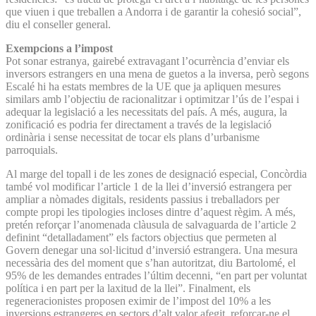
que viuen i que treballen a Andorra i de garantir la cohesió social”,
diu el conseller general.
Exempcions a l’impost
Pot sonar estranya, gairebé extravagant l’ocurrència d’enviar els
inversors estrangers en una mena de guetos a la inversa, però segons
Escalé hi ha estats membres de la UE que ja apliquen mesures
similars amb l’objectiu de racionalitzar i optimitzar l’ús de l’espai i
adequar la legislació a les necessitats del país. A més, augura, la
zonificació es podria fer directament a través de la legislació
ordinària i sense necessitat de tocar els plans d’urbanisme
parroquials.
Al marge del topall i de les zones de designació especial, Concòrdia
també vol modificar l’article 1 de la llei d’inversió estrangera per
ampliar a nòmades digitals, residents passius i treballadors per
compte propi les tipologies incloses dintre d’aquest règim. A més,
pretén reforçar l’anomenada clàusula de salvaguarda de l’article 2
definint “detalladament” els factors objectius que permeten al
Govern denegar una sol·licitud d’inversió estrangera. Una mesura
necessària des del moment que s’han autoritzat, diu Bartolomé, el
95% de les demandes entrades l’últim decenni, “en part per voluntat
política i en part per la laxitud de la llei”. Finalment, els
regeneracionistes proposen eximir de l’impost del 10% a les
inversions estrangeres en sectors d’alt valor afegit, reforçar-ne el