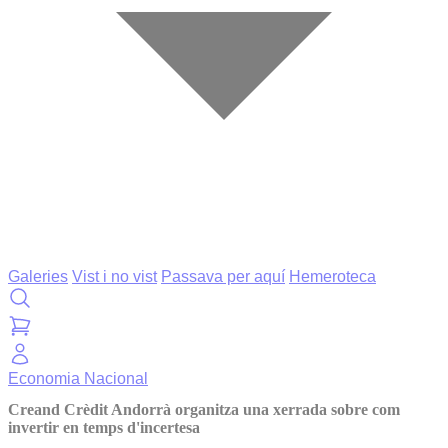
Galeries
Vist i no vist
Passava per aquí
Hemeroteca
Economia
Nacional
Creand Crèdit Andorrà organitza una xerrada sobre com
invertir en temps d'incertesa