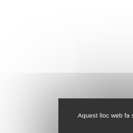
Aquest lloc web fa s