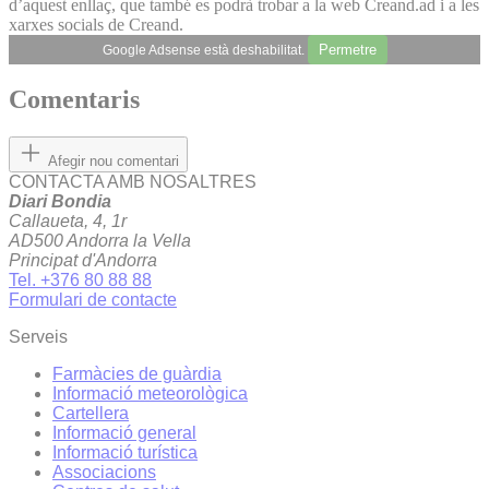
d’aquest enllaç, que també es podrà trobar a la web Creand.ad i a les
xarxes socials de Creand.
Permetre
Google Adsense està deshabilitat.
Comentaris
Afegir nou comentari
CONTACTA AMB NOSALTRES
Diari Bondia
Callaueta, 4, 1r
AD500 Andorra la Vella
Principat d'Andorra
Tel. +376 80 88 88
Formulari de contacte
Serveis
Farmàcies de guàrdia
Informació meteorològica
Cartellera
Informació general
Informació turística
Associacions