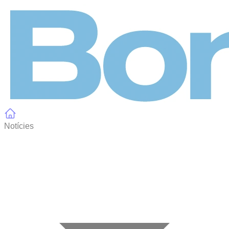
Panell de gestió de galetes
Notícies