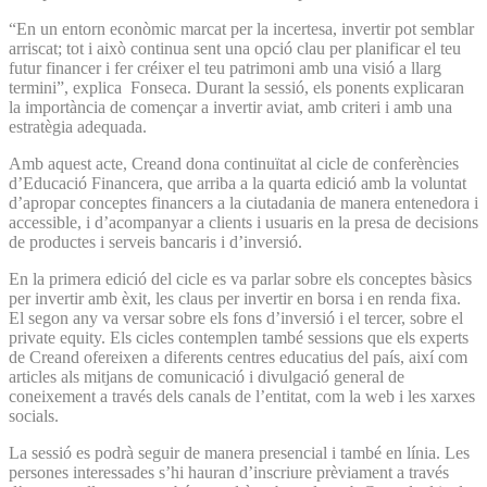
“En un entorn econòmic marcat per la incertesa, invertir pot semblar
arriscat; tot i això continua sent una opció clau per planificar el teu
futur financer i fer créixer el teu patrimoni amb una visió a llarg
termini”, explica Fonseca. Durant la sessió, els ponents explicaran
la importància de començar a invertir aviat, amb criteri i amb una
estratègia adequada.
Amb aquest acte, Creand dona continuïtat al cicle de conferències
d’Educació Financera, que arriba a la quarta edició amb la voluntat
d’apropar conceptes financers a la ciutadania de manera entenedora i
accessible, i d’acompanyar a clients i usuaris en la presa de decisions
de productes i serveis bancaris i d’inversió.
En la primera edició del cicle es va parlar sobre els conceptes bàsics
per invertir amb èxit, les claus per invertir en borsa i en renda fixa.
El segon any va versar sobre els fons d’inversió i el tercer, sobre el
private equity. Els cicles contemplen també sessions que els experts
de Creand ofereixen a diferents centres educatius del país, així com
articles als mitjans de comunicació i divulgació general de
coneixement a través dels canals de l’entitat, com la web i les xarxes
socials.
La sessió es podrà seguir de manera presencial i també en línia. Les
persones interessades s’hi hauran d’inscriure prèviament a través