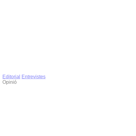
Editorial
Entrevistes
Opinió