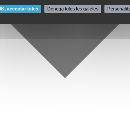
K, acceptar totes
Denega totes les galetes
Personalit