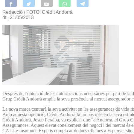
Redacció / FOTO: Crèdit Andorrà
dt., 21/05/2013
Després de l’obtenció de les autoritzacions necessàries per part de l
Grup Crèdit Andorrà amplia la seva presència al mercat assegurador es
La nova marca centrarà la seva activitat en les assegurances de vida risc
Amb aquesta operació, Crèdit Andorrà fa un pas més en la seva estratè
Crèdit Andorrà, Josep Peralba, va explicar que “a Andorra, el Grup Crè
Assegurances. Aquest elevat coneixement del negoci i del mercat és el q
CA Life Insurance Experts compta amb dues oficines a Espanya, situades