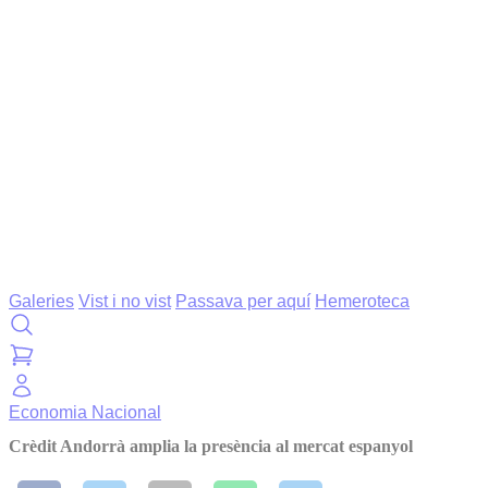
Galeries
Vist i no vist
Passava per aquí
Hemeroteca
Economia
Nacional
Crèdit Andorrà amplia la presència al mercat espanyol