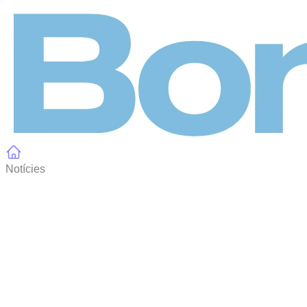
Panell de gestió de galetes
Notícies