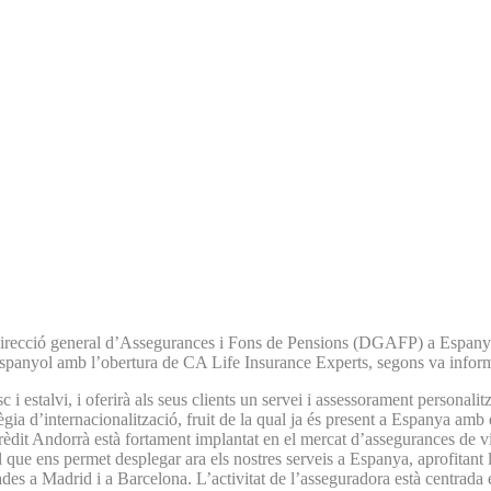
a direcció general d’Assegurances i Fons de Pensions (DGAFP) a Espanya
panyol amb l’obertura de CA Life Insurance Experts, segons va informar
 i estalvi, i oferirà als seus clients un servei i assessorament personalitz
gia d’internacionalització, fruit de la qual ja és present a Espanya a
dit Andorrà està fortament implantat en el mercat d’assegurances de vid
ue ens permet desplegar ara els nostres serveis a Espanya, aprofitant le
 a Madrid i a Barcelona. L’activitat de l’asseguradora està centrada en