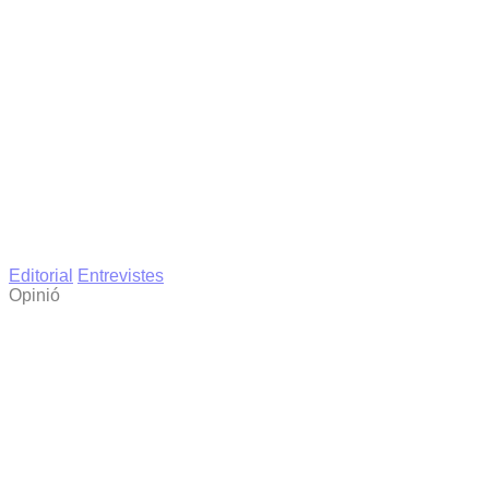
Editorial
Entrevistes
Opinió