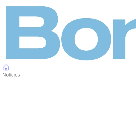
Panell de gestió de galetes
Notícies