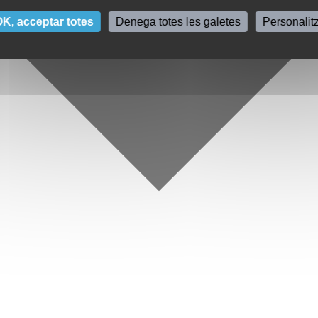
K, acceptar totes
Denega totes les galetes
Personalit