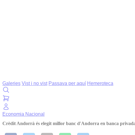
Galeries
Vist i no vist
Passava per aquí
Hemeroteca
Economia
Nacional
Crèdit Andorrà és elegit millor banc d'Andorra en banca privad