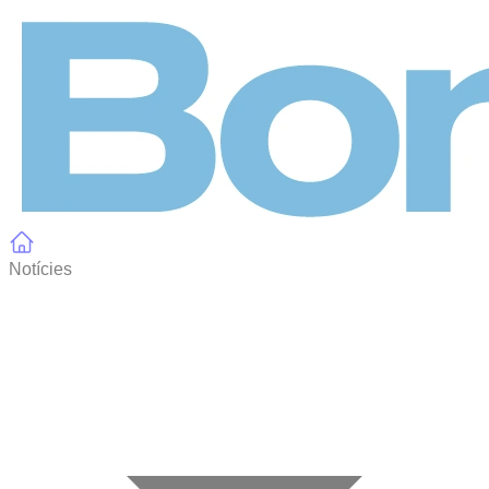
Panell de gestió de galetes
Notícies