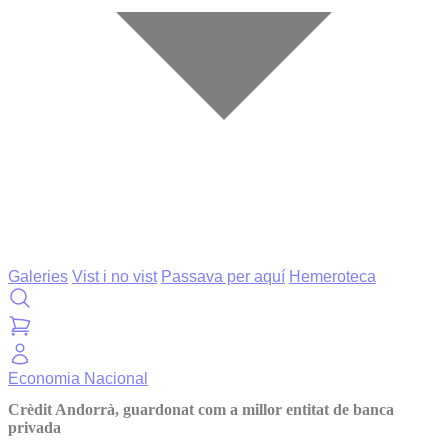
Galeries
Vist i no vist
Passava per aquí
Hemeroteca
Economia
Nacional
Crèdit Andorrà, guardonat com a millor entitat de banca
privada