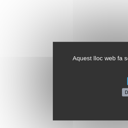
Aquest lloc web fa se
D