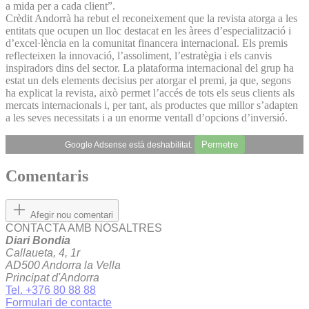
a mida per a cada client”.
Crèdit Andorrà ha rebut el reconeixement que la revista atorga a les
entitats que ocupen un lloc destacat en les àrees d’especialització i
d’excel·lència en la comunitat financera internacional. Els premis
reflecteixen la innovació, l’assoliment, l’estratègia i els canvis
inspiradors dins del sector. La plataforma internacional del grup ha
estat un dels elements decisius per atorgar el premi, ja que, segons
ha explicat la revista, això permet l’accés de tots els seus clients als
mercats internacionals i, per tant, als productes que millor s’adapten
a les seves necessitats i a un enorme ventall d’opcions d’inversió.
Permetre
Google Adsense està deshabilitat.
Comentaris
Afegir nou comentari
CONTACTA AMB NOSALTRES
Diari Bondia
Callaueta, 4, 1r
AD500 Andorra la Vella
Principat d'Andorra
Tel. +376 80 88 88
Formulari de contacte