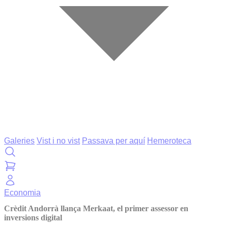
Galeries
Vist i no vist
Passava per aquí
Hemeroteca
Economia
Crèdit Andorrà llança Merkaat, el primer assessor en
inversions digital