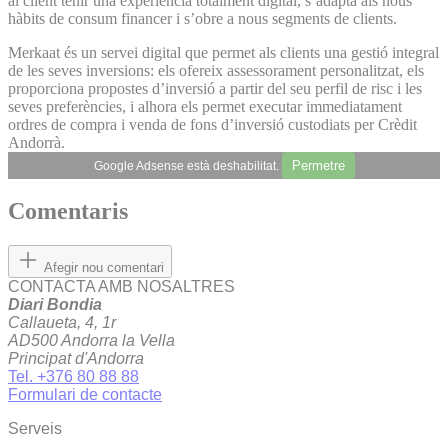
al client tenir una experiència totalment digital, s’adapta als nous
hàbits de consum financer i s’obre a nous segments de clients.
Merkaat és un servei digital que permet als clients una gestió integral
de les seves inversions: els ofereix assessorament personalitzat, els
proporciona propostes d’inversió a partir del seu perfil de risc i les
seves preferències, i alhora els permet executar immediatament
ordres de compra i venda de fons d’inversió custodiats per Crèdit
Andorrà.
Permetre
Google Adsense està deshabilitat.
Comentaris
Afegir nou comentari
CONTACTA AMB NOSALTRES
Diari Bondia
Callaueta, 4, 1r
AD500 Andorra la Vella
Principat d'Andorra
Tel. +376 80 88 88
Formulari de contacte
Serveis