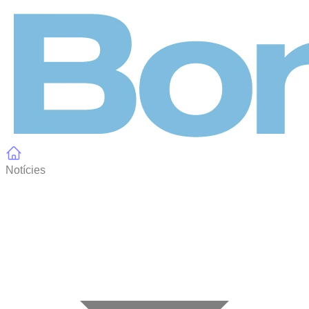
Panell de gestió de galetes
Notícies