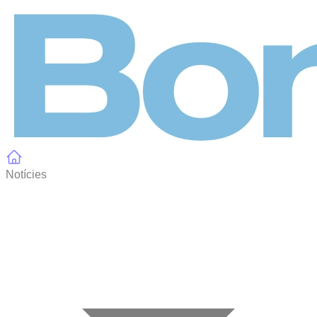
Panell de gestió de galetes
Notícies