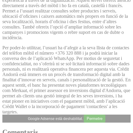
experiència a través de la digitalització. Aquest servei ofereix atenció
directament a través del mòbil i ho fa en català, castellà i francès.
Permet a l’usuari realitzar consultes sobre productes i serveis,
ubicació d’oficines i caixers automàtics més propers en funció de la
seva localització, horaris d’oficina i dies festius, entre d’altres
consultes. També ofereix l’opció d’ampliar informació sobre les
campanyes i promocions vigents o rebre suport en cas de dubte o
incidència.
Per poder-lo utilitzar, l’usuari ha d’afegir a la seva llista de contactes
del telèfon mòbil el número +376 320 888 i ja podrà iniciar la
conversa des de l’aplicació WhatsApp. Per motius de seguretat i
confidencialitat, no s’oferirà ni se sol·licitarà informació sobre dades
personals, ni es realitzarà operativa financera per aquesta via. Crèdit
Andorrà està immers en un procés de transformació digital amb la
finalitat d’innovar en serveis, canals i personalització de la gestió. En
aquest sentit, el banc ha presentat noves plataformes tecnològiques
com Merkaat, el primer assessor en inversions digital d'Andorra, que
permet als clients una gestió integral de les seves inversions, i ha
estat pioner en iniciatives com el pagament mòbil, amb l’aplicació
Crèdit Wallet o la incorporació de pagament 'contactless' a les
targetes.
Permetre
Google Adsense està deshabilitat.
Comentaris