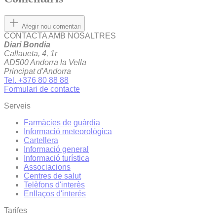
Afegir nou comentari
CONTACTA AMB NOSALTRES
Diari Bondia
Callaueta, 4, 1r
AD500 Andorra la Vella
Principat d'Andorra
Tel. +376 80 88 88
Formulari de contacte
Serveis
Farmàcies de guàrdia
Informació meteorològica
Cartellera
Informació general
Informació turística
Associacions
Centres de salut
Telèfons d'interès
Enllaços d'interés
Tarifes