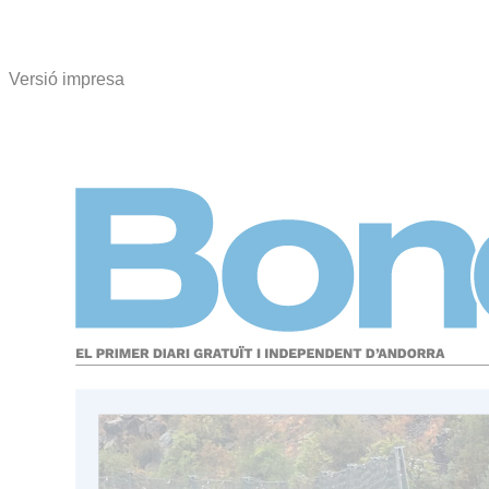
Versió impresa