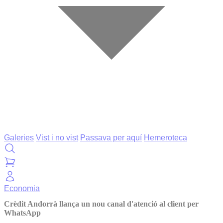
Galeries
Vist i no vist
Passava per aquí
Hemeroteca
Economia
Crèdit Andorrà llança un nou canal d'atenció al client per
WhatsApp