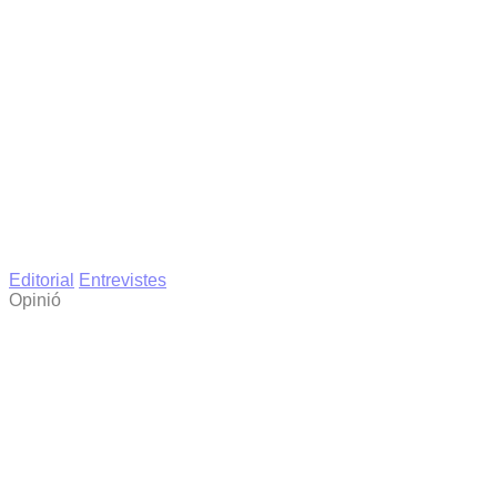
Editorial
Entrevistes
Opinió