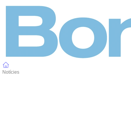
Panell de gestió de galetes
Notícies