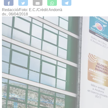
Redacció/Foto: E.C./Crèdit Andorrà
dv., 06/04/2018