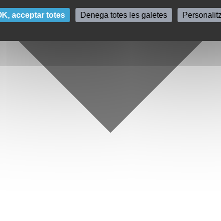
K, acceptar totes
Denega totes les galetes
Personalit