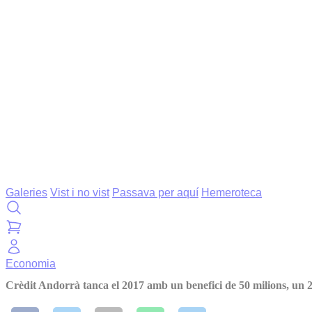
Galeries
Vist i no vist
Passava per aquí
Hemeroteca
Economia
Crèdit Andorrà tanca el 2017 amb un benefici de 50 milions, u