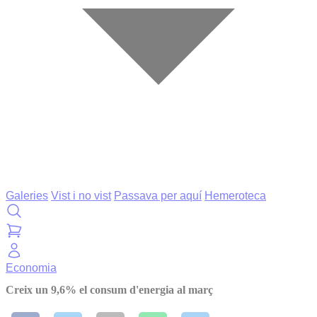
Galeries
Vist i no vist
Passava per aquí
Hemeroteca
Economia
Creix un 9,6% el consum d'energia al març