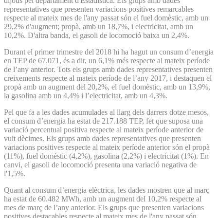
dijous pel departament d'Estadística. Els grups amb dades
representatives que presenten variacions positives remarcables
respecte al mateix mes de l'any passat són el fuel domèstic, amb un
29,2% d'augment; propà, amb un 18,7%, i electricitat, amb un
10,2%. D'altra banda, el gasoli de locomoció baixa un 2,4%.
Durant el primer trimestre del 2018 hi ha hagut un consum d’energia
en TEP de 67.071, és a dir, un 6,1% més respecte al mateix període
de l’any anterior. Tots els grups amb dades representatives presenten
creixements respecte al mateix període de l’any 2017, i destaquen el
propà amb un augment del 20,2%, el fuel domèstic, amb un 13,9%,
la gasolina amb un 4,4% i l’electricitat, amb un 4,3%.
Pel que fa a les dades acumulades al llarg dels darrers dotze mesos,
el consum d’energia ha estat de 217.188 TEP, fet que suposa una
variació percentual positiva respecte al mateix període anterior de
vuit dècimes. Els grups amb dades representatives que presenten
variacions positives respecte al mateix període anterior són el propà
(11%), fuel domèstic (4,2%), gasolina (2,2%) i electricitat (1%). En
canvi, el gasoli de locomoció presenta una variació negativa de
l'1,5%.
Quant al consum d’energia elèctrica, les dades mostren que al març
ha estat de 60.482 MWh, amb un augment del 10,2% respecte al
mes de març de l’any anterior. Els grups que presenten variacions
positives destacables respecte al mateix mes de l'any passat són