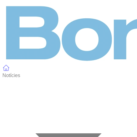
Panell de gestió de galetes
Notícies