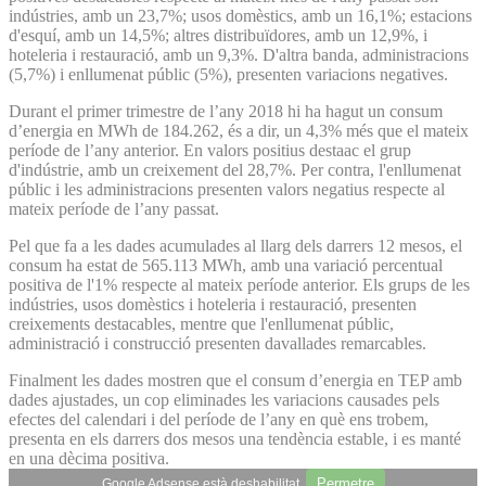
indústries, amb un 23,7%; usos domèstics, amb un 16,1%; estacions
d'esquí, amb un 14,5%; altres distribuïdores, amb un 12,9%, i
hoteleria i restauració, amb un 9,3%. D'altra banda, administracions
(5,7%) i enllumenat públic (5%), presenten variacions negatives.
Durant el primer trimestre de l’any 2018 hi ha hagut un consum
d’energia en MWh de 184.262, és a dir, un 4,3% més que el mateix
període de l’any anterior. En valors positius destaac el grup
d'indústrie, amb un creixement del 28,7%. Per contra, l'enllumenat
públic i les administracions presenten valors negatius respecte al
mateix període de l’any passat.
Pel que fa a les dades acumulades al llarg dels darrers 12 mesos, el
consum ha estat de 565.113 MWh, amb una variació percentual
positiva de l'1% respecte al mateix període anterior. Els grups de les
indústries, usos domèstics i hoteleria i restauració, presenten
creixements destacables, mentre que l'enllumenat públic,
administració i construcció presenten davallades remarcables.
Finalment les dades mostren que el consum d’energia en TEP amb
dades ajustades, un cop eliminades les variacions causades pels
efectes del calendari i del període de l’any en què ens trobem,
presenta en els darrers dos mesos una tendència estable, i es manté
en una dècima positiva.
Permetre
Google Adsense està deshabilitat.