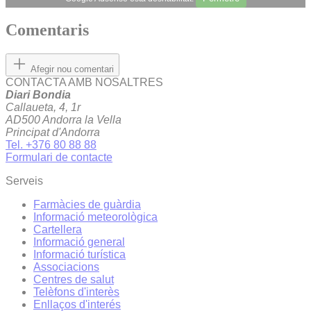
Comentaris
Afegir nou comentari
CONTACTA AMB NOSALTRES
Diari Bondia
Callaueta, 4, 1r
AD500 Andorra la Vella
Principat d'Andorra
Tel. +376 80 88 88
Formulari de contacte
Serveis
Farmàcies de guàrdia
Informació meteorològica
Cartellera
Informació general
Informació turística
Associacions
Centres de salut
Telèfons d'interès
Enllaços d'interés