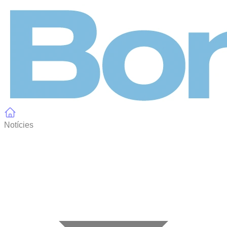
Panell de gestió de galetes
Notícies