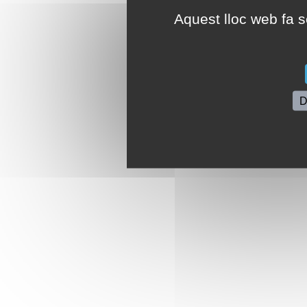
Aquest lloc web fa se
D