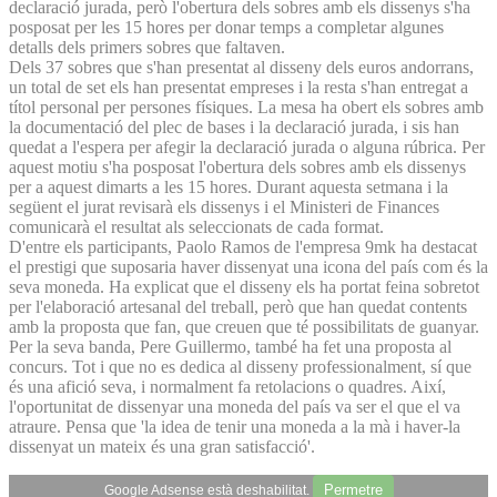
declaració jurada, però l'obertura dels sobres amb els dissenys s'ha
posposat per les 15 hores per donar temps a completar algunes
detalls dels primers sobres que faltaven.
Dels 37 sobres que s'han presentat al disseny dels euros andorrans,
un total de set els han presentat empreses i la resta s'han entregat a
títol personal per persones físiques. La mesa ha obert els sobres amb
la documentació del plec de bases i la declaració jurada, i sis han
quedat a l'espera per afegir la declaració jurada o alguna rúbrica. Per
aquest motiu s'ha posposat l'obertura dels sobres amb els dissenys
per a aquest dimarts a les 15 hores. Durant aquesta setmana i la
següent el jurat revisarà els dissenys i el Ministeri de Finances
comunicarà el resultat als seleccionats de cada format.
D'entre els participants, Paolo Ramos de l'empresa 9mk ha destacat
el prestigi que suposaria haver dissenyat una icona del país com és la
seva moneda. Ha explicat que el disseny els ha portat feina sobretot
per l'elaboració artesanal del treball, però que han quedat contents
amb la proposta que fan, que creuen que té possibilitats de guanyar.
Per la seva banda, Pere Guillermo, també ha fet una proposta al
concurs. Tot i que no es dedica al disseny professionalment, sí que
és una afició seva, i normalment fa retolacions o quadres. Així,
l'oportunitat de dissenyar una moneda del país va ser el que el va
atraure. Pensa que 'la idea de tenir una moneda a la mà i haver-la
dissenyat un mateix és una gran satisfacció'.
Permetre
Google Adsense està deshabilitat.