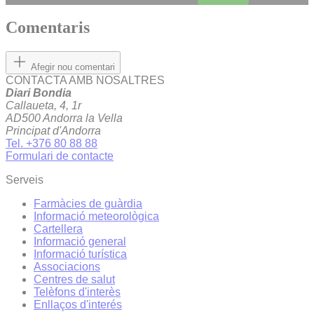
Comentaris
Afegir nou comentari
CONTACTA AMB NOSALTRES
Diari Bondia
Callaueta, 4, 1r
AD500 Andorra la Vella
Principat d'Andorra
Tel. +376 80 88 88
Formulari de contacte
Serveis
Farmàcies de guàrdia
Informació meteorològica
Cartellera
Informació general
Informació turística
Associacions
Centres de salut
Telèfons d'interès
Enllaços d'interés