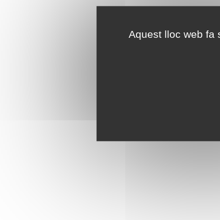
Aquest lloc web fa s