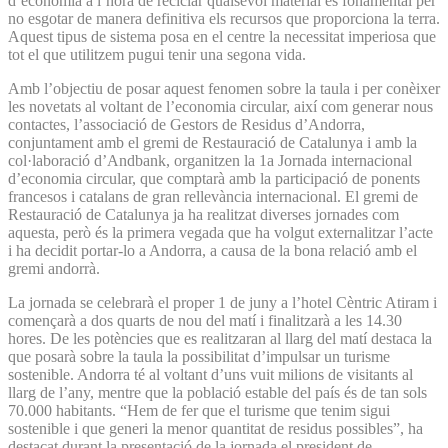
d’economia a l’hora de reciclar qualsevol material és fonamental per
no esgotar de manera definitiva els recursos que proporciona la terra.
Aquest tipus de sistema posa en el centre la necessitat imperiosa que
tot el que utilitzem pugui tenir una segona vida.
Amb l’objectiu de posar aquest fenomen sobre la taula i per conèixer
les novetats al voltant de l’economia circular, així com generar nous
contactes, l’associació de Gestors de Residus d’Andorra,
conjuntament amb el gremi de Restauració de Catalunya i amb la
col·laboració d’Andbank, organitzen la 1a Jornada internacional
d’economia circular, que comptarà amb la participació de ponents
francesos i catalans de gran rellevància internacional. El gremi de
Restauració de Catalunya ja ha realitzat diverses jornades com
aquesta, però és la primera vegada que ha volgut externalitzar l’acte
i ha decidit portar-lo a Andorra, a causa de la bona relació amb el
gremi andorrà.
La jornada se celebrarà el proper 1 de juny a l’hotel Cèntric Atiram i
començarà a dos quarts de nou del matí i finalitzarà a les 14.30
hores. De les potències que es realitzaran al llarg del matí destaca la
que posarà sobre la taula la possibilitat d’impulsar un turisme
sostenible. Andorra té al voltant d’uns vuit milions de visitants al
llarg de l’any, mentre que la població estable del país és de tan sols
70.000 habitants. “Hem de fer que el turisme que tenim sigui
sostenible i que generi la menor quantitat de residus possibles”, ha
destacat durant la presentació de la jornada el president de