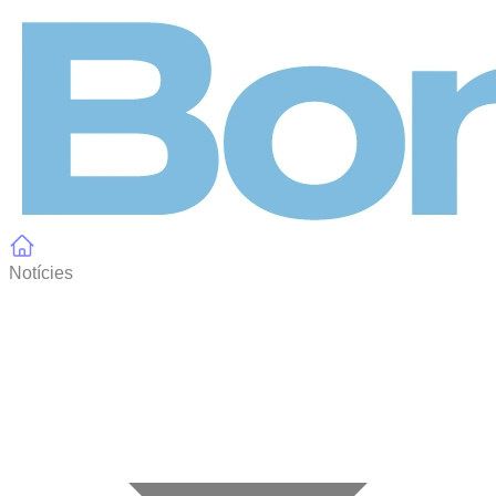
Panell de gestió de galetes
Notícies