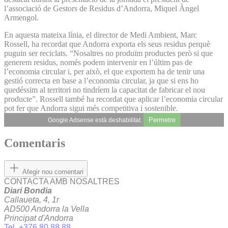
l’associació de Gestors de Residus d’Andorra, Miquel Àngel
Armengol.
En aquesta mateixa línia, el director de Medi Ambient, Marc
Rossell, ha recordat que Andorra exporta els seus residus perquè
puguin ser reciclats. “Nosaltres no produïm productes però si que
generem residus, només podem intervenir en l’últim pas de
l’economia circular i, per això, el que exportem ha de tenir una
gestió correcta en base a l’economia circular, ja que si ens ho
quedéssim al territori no tindríem la capacitat de fabricar el nou
producte”. Rossell també ha recordat que aplicar l’economia circular
pot fer que Andorra sigui més competitiva i sostenible.
Permetre
Google Adsense està deshabilitat.
Comentaris
Afegir nou comentari
CONTACTA AMB NOSALTRES
Diari Bondia
Callaueta, 4, 1r
AD500 Andorra la Vella
Principat d'Andorra
Tel. +376 80 88 88