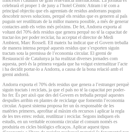
francesos i catalans de gran rellevància internacional. La jornada es
celebrarà el proper 1 de juny a l’hotel Cèntric Atiram i té com a
principal objectiu que els agremiats de residus andorrans puguin
descobrir noves solucions, perquè els residus que es generen al país
puguin ser reutilitzats de la millor manera possible, a més de generar
contactes amb els veïns més pròxims. De fet, Andorra exporta al
voltant del 70% dels residus que genera perquè no té la capacitat de
tractar-los per poder reciclar, ha acceptat el director de Medi
Ambient, Marc Rossell. Ell mateix ha indicat que el Govern treballa
de manera intensa perquè aquests residus que s’exporten siguin
tractats sota la premissa de l’economia circular. El gremi de
Restauració de Catalunya ja ha realitzat diverses jornades com
aquesta, però és la primera vegada que ha volgut externalitzar l’acte
i ha decidit portar-lo a Andorra, a causa de la bona relació amb el
gremi andorrà.
Andorra exporta el 70% dels residus que genera a l’estranger perquè
siguin tractats i reciclats, ja que el país no té la capacitat per poder-
ho fer. És per això que des del Govern es treballa perquè aquestes
despulles arribin en plantes de reciclatge que fomentin l’economia
circular. Aquest sistema proposa fer un ús responsable de les
matèries primeres, aprofitar al màxim els recursos i aplicar la regla
de les tres erres: reduir, reutilitzar i reciclar. Segons indiquen els
estudis, en un veritable economia circular el consum només es
produiria en cicles biològics eficaços. Aplicar aquest tipus