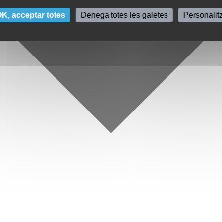
K, acceptar totes
Denega totes les galetes
Personalit