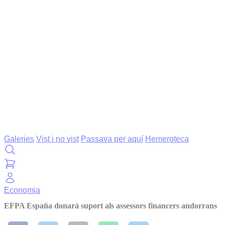
Galeries
Vist i no vist
Passava per aquí
Hemeroteca
Economia
EFPA España donarà suport als assessors financers andorrans