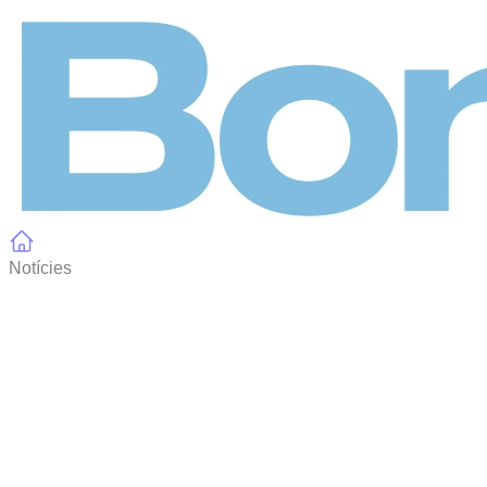
Panell de gestió de galetes
Notícies