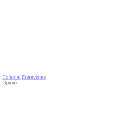
Editorial
Entrevistes
Opinió