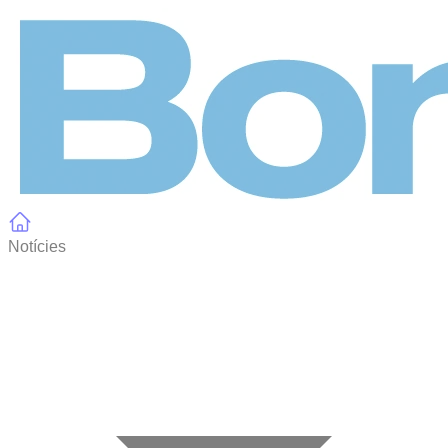
Panell de gestió de galetes
Notícies