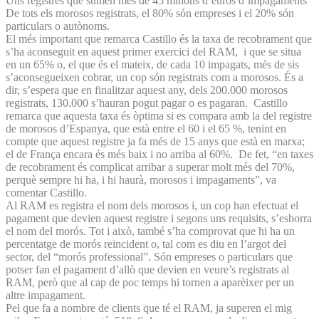
Uns registres que sumen més de 45 milions d’euros d’impagaments
De tots els morosos registrats, el 80% són empreses i el 20% són
particulars o autònoms.
El més important que remarca Castillo és la taxa de recobrament que
s’ha aconseguit en aquest primer exercici del RAM, i que se situa
en un 65% o, el que és el mateix, de cada 10 impagats, més de sis
s’aconsegueixen cobrar, un cop són registrats com a morosos. És a
dir, s’espera que en finalitzar aquest any, dels 200.000 morosos
registrats, 130.000 s’hauran pogut pagar o es pagaran. Castillo
remarca que aquesta taxa és òptima si es compara amb la del registre
de morosos d’Espanya, que està entre el 60 i el 65 %, tenint en
compte que aquest registre ja fa més de 15 anys que està en marxa;
el de França encara és més baix i no arriba al 60%. De fet, “en taxes
de recobrament és complicat arribar a superar molt més del 70%,
perquè sempre hi ha, i hi haurà, morosos i impagaments”, va
comentar Castillo.
Al RAM es registra el nom dels morosos i, un cop han efectuat el
pagament que devien aquest registre i segons uns requisits, s’esborra
el nom del morós. Tot i això, també s’ha comprovat que hi ha un
percentatge de morós reincident o, tal com es diu en l’argot del
sector, del “morós professional”. Són empreses o particulars que
potser fan el pagament d’allò que devien en veure’s registrats al
RAM, però que al cap de poc temps hi tornen a aparèixer per un
altre impagament.
Pel que fa a nombre de clients que té el RAM, ja superen el mig