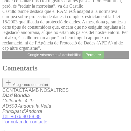
poder consultar fins i tot registres d’altres països. L’objectiu final,
però, és “reduir la morositat”, va dir Castillo.
Castillo també destaca que el RAM està adaptat a la normativa
europea sobre protecció de dades i compleix estrictament la Llei
15/2003 qualificada de protecció de dades. A més, dona garanties a
certs tipus de consumidors que, encara que no estiguin regulats a la
legislació andorrana, sí que ho estan als països del nostre entorn. Per
tot això, Castillo remarca que “no hem tingut cap queixa ni
reclamació, ni de l’Agència de Protecció de Dades (APDA) ni de
cap altre organisme”.
Permetre
Google Adsense està deshabilitat.
Comentaris
Afegir nou comentari
CONTACTA AMB NOSALTRES
Diari Bondia
Callaueta, 4, 1r
AD500 Andorra la Vella
Principat d'Andorra
Tel. +376 80 88 88
Formulari de contacte