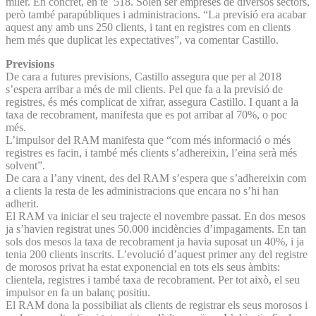
miler. En concret, en té 518. Solen ser empreses de diversos sectors,
però també parapúbliques i administracions. “La previsió era acabar
aquest any amb uns 250 clients, i tant en registres com en clients
hem més que duplicat les expectatives”, va comentar Castillo.
Previsions
De cara a futures previsions, Castillo assegura que per al 2018
s’espera arribar a més de mil clients. Pel que fa a la previsió de
registres, és més complicat de xifrar, assegura Castillo. I quant a la
taxa de recobrament, manifesta que es pot arribar al 70%, o poc
més.
L’impulsor del RAM manifesta que “com més informació o més
registres es facin, i també més clients s’adhereixin, l’eina serà més
solvent”.
De cara a l’any vinent, des del RAM s’espera que s’adhereixin com
a clients la resta de les administracions que encara no s’hi han
adherit.
El RAM va iniciar el seu trajecte el novembre passat. En dos mesos
ja s’havien registrat unes 50.000 incidències d’impagaments. En tan
sols dos mesos la taxa de recobrament ja havia suposat un 40%, i ja
tenia 200 clients inscrits. L’evolució d’aquest primer any del registre
de morosos privat ha estat exponencial en tots els seus àmbits:
clientela, registres i també taxa de recobrament. Per tot això, el seu
impulsor en fa un balanç positiu.
El RAM dona la possibiliat als clients de registrar els seus morosos i