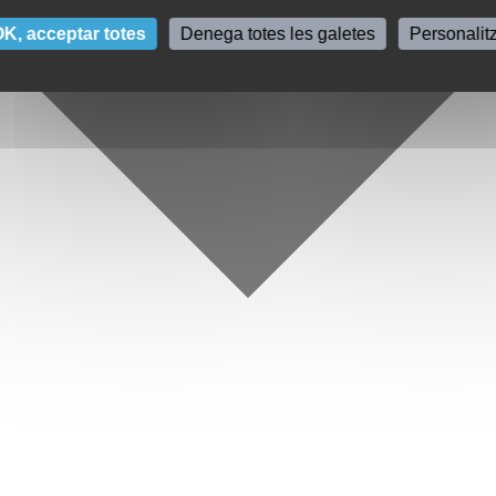
K, acceptar totes
Denega totes les galetes
Personalit