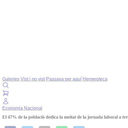
Galeries
Vist i no vist
Passava per aquí
Hemeroteca
Economia
Nacional
El 47% de la població dedica la meitat de la jornada laboral a tre