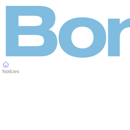
Panell de gestió de galetes
Notícies