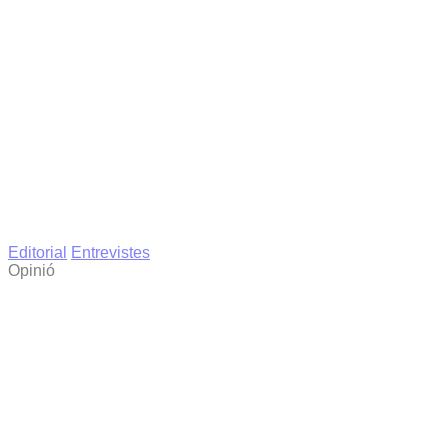
Editorial
Entrevistes
Opinió