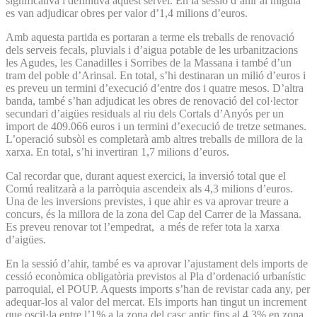
significativa i definitiva aquest servei. En la sessió d’ahir al migdia
es van adjudicar obres per valor d’1,4 milions d’euros.
Amb aquesta partida es portaran a terme els treballs de renovació
dels serveis fecals, pluvials i d’aigua potable de les urbanitzacions
les Agudes, les Canadilles i Sorribes de la Massana i també d’un
tram del poble d’Arinsal. En total, s’hi destinaran un milió d’euros i
es preveu un termini d’execució d’entre dos i quatre mesos. D’altra
banda, també s’han adjudicat les obres de renovació del col·lector
secundari d’aigües residuals al riu dels Cortals d’Anyós per un
import de 409.066 euros i un termini d’execució de tretze setmanes.
L’operació subsòl es completarà amb altres treballs de millora de la
xarxa. En total, s’hi invertiran 1,7 milions d’euros.
Cal recordar que, durant aquest exercici, la inversió total que el
Comú realitzarà a la parròquia ascendeix als 4,3 milions d’euros.
Una de les inversions previstes, i que ahir es va aprovar treure a
concurs, és la millora de la zona del Cap del Carrer de la Massana.
Es preveu renovar tot l’empedrat, a més de refer tota la xarxa
d’aigües.
En la sessió d’ahir, també es va aprovar l’ajustament dels imports de
cessió econòmica obligatòria previstos al Pla d’ordenació urbanístic
parroquial, el POUP. Aquests imports s’han de revistar cada any, per
adequar-los al valor del mercat. Els imports han tingut un increment
que oscil·la entre l’1% a la zona del casc antic fins al 4,3% en zona