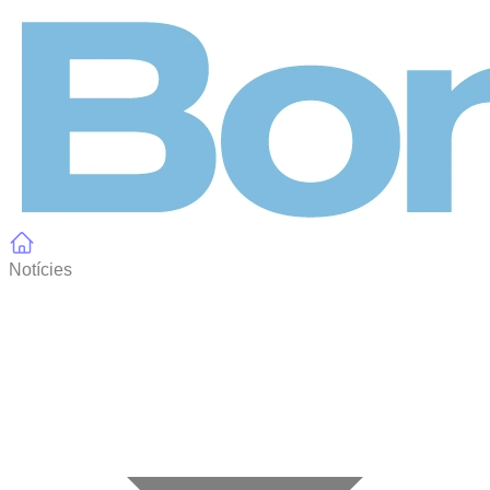
Panell de gestió de galetes
Notícies