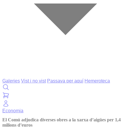
Galeries
Vist i no vist
Passava per aquí
Hemeroteca
Economia
El Comú adjudica diverses obres a la xarxa d’aigües per 1,4
milions d’euros