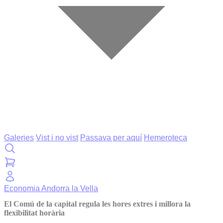
Galeries
Vist i no vist
Passava per aquí
Hemeroteca
Economia
Andorra la Vella
El Comú de la capital regula les hores extres i millora la
flexibilitat horària