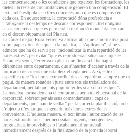
les compensacions o les condicions que regeixen les formacions, les
dietes i la resta de circumstàncies que generen una compensació. El
text també estipula les xifres concretes amb què es compensa en
cada cas. En aquest sentit, la corporació dóna preferència a
“l’atorgament del temps de descans corresponent”, tret d’alguns
casos concrets en què es permetrà la retribució monetària, com ara
en el desenvolupament del Pla neu.
La cònsol major, Rosa Ferrer, va afirmar ahir que la normativa posa
sobre paper directrius que “a la pràctica, ja s’aplicaven”, si bé va
admetre que ha de servir per “racionalitzar la mala repartició de les
hores extres”, per evitar “que es reprodueixin situacions injustes”.
En aquest sentit, Ferrer va explicar que fins ara hi ha hagut
diferències entre departaments, que s’haurien d’acabar a través de la
unificació de criteris que estableix el reglament. Així, el text
especifica que “les hores extraordinàries es repartiran, sempre que es
pugui, de manera rotatòria i justa entre tots els treballadors del
departament, per tal que tots puguin fer-les si així ho desitgen”.
La mateixa norma demana el compromís per a tot el personal de la
corporació, sobretot per als seus comandaments i caps de
departaments, que “han de vetllar” per la correcta planificació, amb
l’objectiu d’evitar que es generin més hores extres de les
convenients. D’aquesta manera, el text limita l’autorització de les
hores extraordinàries “per necessitats urgents, emergències,
irregularitats imprevisibles o l’acabament d’un treball
immediatament després de la finalització de la jornada laboral