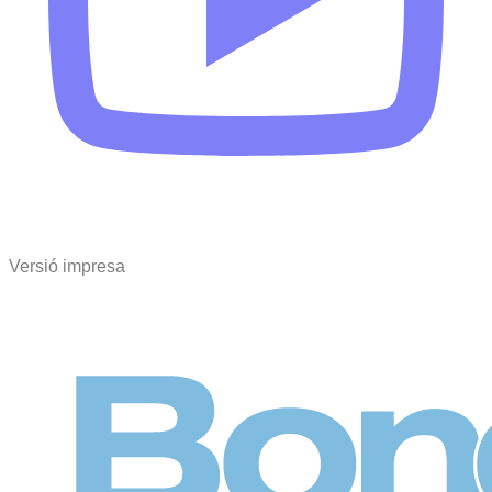
Versió impresa