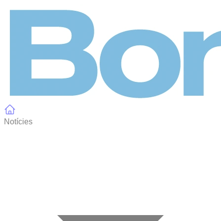
Panell de gestió de galetes
Notícies