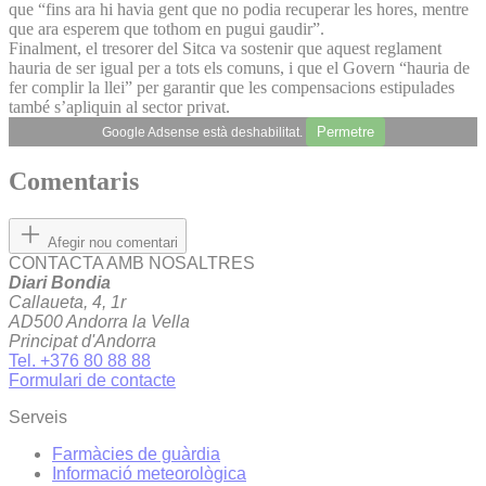
que “fins ara hi havia gent que no podia recuperar les hores, mentre
que ara esperem que tothom en pugui gaudir”.
Finalment, el tresorer del Sitca va sostenir que aquest reglament
hauria de ser igual per a tots els comuns, i que el Govern “hauria de
fer complir la llei” per garantir que les compensacions estipulades
també s’apliquin al sector privat.
Permetre
Google Adsense està deshabilitat.
Comentaris
Afegir nou comentari
CONTACTA AMB NOSALTRES
Diari Bondia
Callaueta, 4, 1r
AD500 Andorra la Vella
Principat d'Andorra
Tel. +376 80 88 88
Formulari de contacte
Serveis
Farmàcies de guàrdia
Informació meteorològica