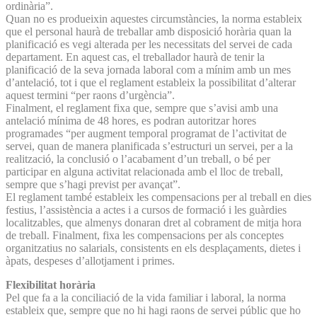
ordinària”.
Quan no es produeixin aquestes circumstàncies, la norma estableix
que el personal haurà de treballar amb disposició horària quan la
planificació es vegi alterada per les necessitats del servei de cada
departament. En aquest cas, el treballador haurà de tenir la
planificació de la seva jornada laboral com a mínim amb un mes
d’antelació, tot i que el reglament estableix la possibilitat d’alterar
aquest termini “per raons d’urgència”.
Finalment, el reglament fixa que, sempre que s’avisi amb una
antelació mínima de 48 hores, es podran autoritzar hores
programades “per augment temporal programat de l’activitat de
servei, quan de manera planificada s’estructuri un servei, per a la
realització, la conclusió o l’acabament d’un treball, o bé per
participar en alguna activitat relacionada amb el lloc de treball,
sempre que s’hagi previst per avançat”.
El reglament també estableix les compensacions per al treball en dies
festius, l’assistència a actes i a cursos de formació i les guàrdies
localitzables, que almenys donaran dret al cobrament de mitja hora
de treball. Finalment, fixa les compensacions per als conceptes
organitzatius no salarials, consistents en els desplaçaments, dietes i
àpats, despeses d’allotjament i primes.
Flexibilitat horària
Pel que fa a la conciliació de la vida familiar i laboral, la norma
estableix que, sempre que no hi hagi raons de servei públic que ho