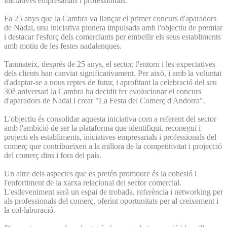
iniciatives empresarials i professionals.
Fa 25 anys que la Cambra va llançar el primer concurs d'aparadors
de Nadal, una iniciativa pionera impulsada amb l'objectiu de premiar
i destacar l'esforç dels comerciants per embellir els seus establiments
amb motiu de les festes nadalenques.
Tanmateix, després de 25 anys, el sector, l'entorn i les expectatives
dels clients han canviat significativament. Per això, i amb la voluntat
d'adaptar-se a nous reptes de futur, i aprofitant la celebració del seu
30è aniversari la Cambra ha decidit fer evolucionar el concurs
d'aparadors de Nadal i crear "La Festa del Comerç d'Andorra".
L'objectiu és consolidar aquesta iniciativa com a referent del sector
amb l'ambició de ser la plataforma que identifiqui, reconegui i
projecti els establiments, iniciatives empresarials i professionals del
comerç que contribueixen a la millora de la competitivitat i projecció
del comerç dins i fora del país.
Un altre dels aspectes que es pretén promoure és la cohesió i
l'enfortiment de la xarxa relacional del sector comercial.
L'esdeveniment serà un espai de trobada, referència i networking per
als professionals del comerç, oferint oportunitats per al creixement i
la col·laboració.