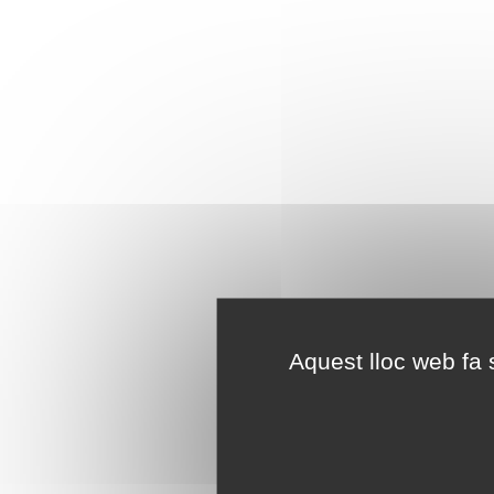
Aquest lloc web fa s