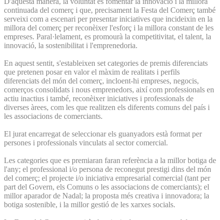
D'aquesta manera, la voluntat és fomentar la innovació i la millora
continuada del comerç i que, precisament la Festa del Comerç també
serveixi com a escenari per presentar iniciatives que incideixin en la
millora del comerç per reconèixer l'esforç i la millora constant de les
empreses. Paral·lelament, es promourà la competitivitat, el talent, la
innovació, la sostenibilitat i l'emprenedoria.
En aquest sentit, s'estableixen set categories de premis diferenciats
que pretenen posar en valor el màxim de realitats i perfils
diferenciats del món del comerç, incloent-hi empreses, negocis,
comerços consolidats i nous emprenedors, així com professionals en
actiu inactius i també, reconèixer iniciatives i professionals de
diverses àrees, com les que realitzen els diferents comuns del país i
les associacions de comerciants.
El jurat encarregat de seleccionar els guanyadors està format per
persones i professionals vinculats al sector comercial.
Les categories que es premiaran faran referència a la millor botiga de
l'any; el professional i/o persona de reconegut prestigi dins del món
del comerç; el projecte i/o iniciativa empresarial comercial (tant per
part del Govern, els Comuns o les associacions de comerciants); el
millor aparador de Nadal; la proposta més creativa i innovadora; la
botiga sostenible, i la millor gestió de les xarxes socials.