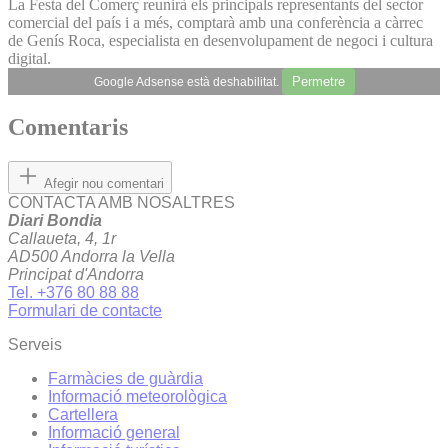
La Festa del Comerç reunirà els principals representants del sector
comercial del país i a més, comptarà amb una conferència a càrrec
de Genís Roca, especialista en desenvolupament de negoci i cultura
digital.
Permetre
Google Adsense està deshabilitat.
Comentaris
Afegir nou comentari
CONTACTA AMB NOSALTRES
Diari Bondia
Callaueta, 4, 1r
AD500 Andorra la Vella
Principat d'Andorra
Tel. +376 80 88 88
Formulari de contacte
Serveis
Farmàcies de guàrdia
Informació meteorològica
Cartellera
Informació general