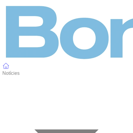
Panell de gestió de galetes
Notícies