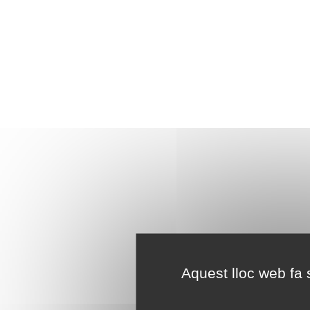
Aquest lloc web fa s