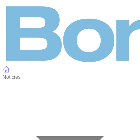
Panell de gestió de galetes
Notícies