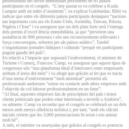
professionals del sector immobiliari procedents de 65 països
participaran en el congrés. “L’any passat es va celebrar a Kuala
Lumpur amb un miler d’assistents”, va explicar Galobardas. Ribó va
indicar que entre els diferents països participants destaquen “nacions
tan importants com ara els Estats Units, Austràlia, Taiwan, Rússia,
Nigèria i l’Iran” i va assegurar que un dels plats forts serà l’entrega
dels premis d’excel·lència immobiliària, ja que “preveiem una
assistència de 900 persones i són uns reconeixements rellevants i
força concorreguts, sobretot per als països asiàtics”. També
s’organitzaran jornades lúdiques i culturals “perquè els participants
puguin gaudir del país”.
En relació a l’impacte que suposarà l’esdeveniment, el ministre de
Turisme i Comerç, Francesc Camp, va assegurar que aquest tipus de
congressos són “una plataforma ideal d’intercanvi entre empresaris
arribats d’arreu del món” i va afegir que gràcies al fet que es tracta
d’una mena d’esdeveniment “molt atomitzat” permetrà als
professionals andorrans “entrar en contacte amb altres empreses amb
l’objectiu de col·laborar professionalment en un futur”.
“Al final, aquestes empreses fan de prescriptors del país i tenen
clients potencials que poden estar interessats a invertir a Andorra”,
va admetre. Camp va recordar que el congrés se celebrarà en un dels
mesos amb menys afluència turística i, per tant, “amb els càlculs
inicials creiem que les 3.000 pernoctacions hi seran i ens aniran
molt bé”.
A més, el ministre va assenyalar que gràcies al congrés es potencia