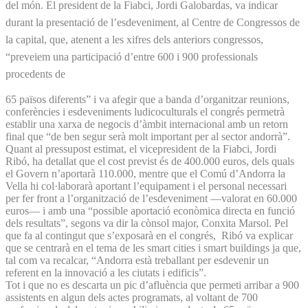
del món. El president de la Fiabci, Jordi Galobardas, va indicar
durant la presentació de l’esdeveniment, al Centre de Congressos de
la capital, que, atenent a les xifres dels anteriors congressos,
“preveiem una participació d’entre 600 i 900 professionals
procedents de
65 països diferents” i va afegir que a banda d’organitzar reunions,
conferències i esdeveniments ludicoculturals el congrés permetrà
establir una xarxa de negocis d’àmbit internacional amb un retorn
final que “de ben segur serà molt important per al sector andorrà”.
Quant al pressupost estimat, el vicepresident de la Fiabci, Jordi
Ribó, ha detallat que el cost previst és de 400.000 euros, dels quals
el Govern n’aportarà 110.000, mentre que el Comú d’Andorra la
Vella hi col·laborarà aportant l’equipament i el personal necessari
per fer front a l’organització de l’esdeveniment —valorat en 60.000
euros— i amb una “possible aportació econòmica directa en funció
dels resultats”, segons va dir la cònsol major, Conxita Marsol. Pel
que fa al contingut que s’exposarà en el congrés, Ribó va explicar
que se centrarà en el tema de les smart cities i smart buildings ja que,
tal com va recalcar, “Andorra està treballant per esdevenir un
referent en la innovació a les ciutats i edificis”.
Tot i que no es descarta un pic d’afluència que permeti arribar a 900
assistents en algun dels actes programats, al voltant de 700