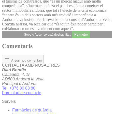
el turisme de congressos, que “és un mercat madur amb molta
competència”, s’internacionalitza el país i es dóna a conèixer el
sector immobiliari andorrà, que tot i l’efecte de la crisi econòmica
“encara és un dels sectors amb més tradició i importància a
Andorra”, va insistir. Per la seva banda la cònsol d’Andorra la Vella,
Conxita Marsol, va recalcar que “és tot un èxit poder participar i
col·laborar en un esdeveniment com aquest”.
Permetre
Google Adsense està deshabilitat.
Comentaris
Afegir nou comentari
CONTACTA AMB NOSALTRES
Diari Bondia
Callaueta, 4, 1r
AD500 Andorra la Vella
Principat d'Andorra
Tel. +376 80 88 88
Formulari de contacte
Serveis
Farmàcies de guàrdia