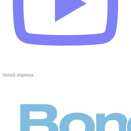
Versió impresa